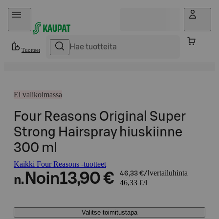
Hyppää sisältöön
Tuotteet
Ei valikoimassa
Four Reasons Original Super
Strong Hairspray hiuskiinne
300 ml
Kaikki Four Reasons -tuotteet
vertailuhinta
Noin
13,90 €
46,33 €/l
n.
46,33 €/l
Valitse toimitustapa