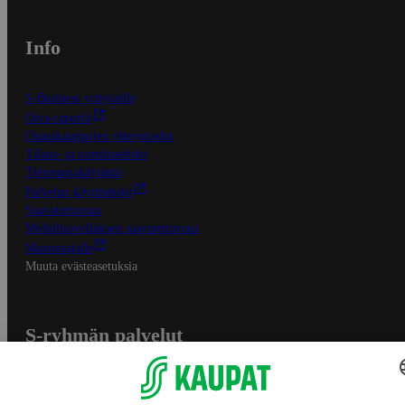
Info
S-Business yrityksille
Oiva-raportit
Osuuskauppojen yhteystiedot
Tilaus- ja toimitusehdot
Tietosuojakäytäntö
Palvelun käyttöehdot
Saavutettavuus
Mobiilisovelluksen saavutettavuus
Mainostajalle
Muuta evästeasetuksia
S-ryhmän palvelut
S-ryhmä