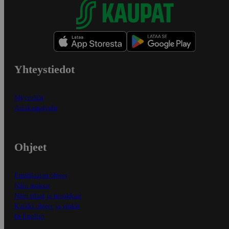
Yhteystiedot
Myymälät
Asiakaspalvelu
Ohjeet
Ensitilaajan ohjeet
Näin maksat
Näin tilaat ja muokkaat
Kaikki ohjeet ja vinkit
In English