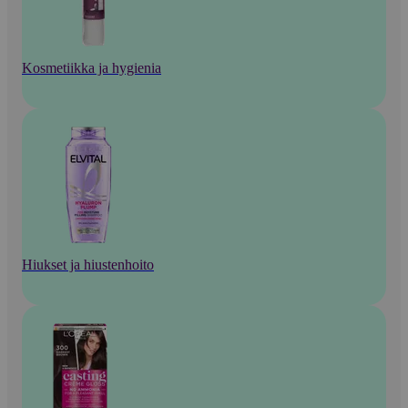
Kosmetiikka ja hygienia
Hiukset ja hiustenhoito