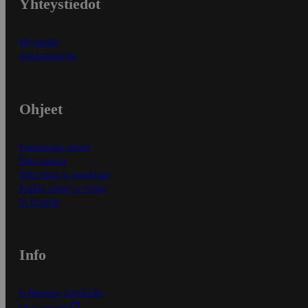
Yhteystiedot
Myymälät
Asiakaspalvelu
Ohjeet
Ensitilaajan ohjeet
Näin maksat
Näin tilaat ja muokkaat
Kaikki ohjeet ja vinkit
In English
Info
S-Business yrityksille