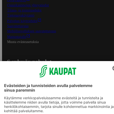
Oiva-raportit
Osuuskauppojen yhteystiedot
Tilaus- ja toimitusehdot
Tietosuojakäytäntö
Palvelun käyttöehdot
Saavutettavuus
Mobiilisovelluksen saavutettavuus
Mainostajalle
Muuta evästeasetuksia
S-ryhmän palvelut
S-ryhmä
Asiakasomistajuus
Yhteishyvä Ruoka -sovellus
S-ostoslista -sovellus
Prisma.fi
Sokos.fi
S-Pankki