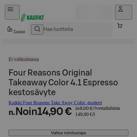
Hyppää sisältöön
Tuotteet
Ei valikoimassa
Four Reasons Original
Takeaway Color 4.1 Espresso
kestosävyte
Kaikki Four Reasons Take Away Color -tuotteet
vertailuhinta
Noin
14,90 €
149,00 €/l
n.
149,00 €/l
Valitse toimitustapa