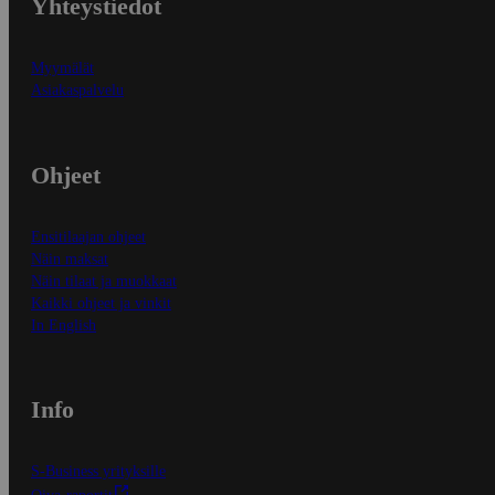
Yhteystiedot
Myymälät
Asiakaspalvelu
Ohjeet
Ensitilaajan ohjeet
Näin maksat
Näin tilaat ja muokkaat
Kaikki ohjeet ja vinkit
In English
Info
S-Business yrityksille