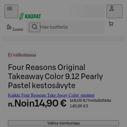
Hyppää sisältöön
Tuotteet
Ei valikoimassa
Four Reasons Original
Takeaway Color 9.12 Pearly
Pastel kestosävyte
Kaikki Four Reasons Take Away Color -tuotteet
vertailuhinta
Noin
14,90 €
149,00 €/l
n.
149,00 €/l
Valitse toimitustapa