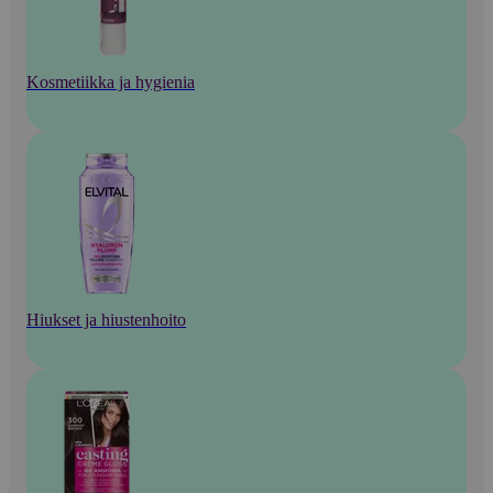
Kosmetiikka ja hygienia
Hiukset ja hiustenhoito