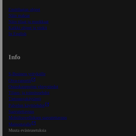
Ensitilaajan ohjeet
Näin maksat
Näin tilaat ja muokkaat
Kaikki ohjeet ja vinkit
In English
Info
S-Business yrityksille
Oiva-raportit
Osuuskauppojen yhteystiedot
Tilaus- ja toimitusehdot
Tietosuojakäytäntö
Palvelun käyttöehdot
Saavutettavuus
Mobiilisovelluksen saavutettavuus
Mainostajalle
Muuta evästeasetuksia