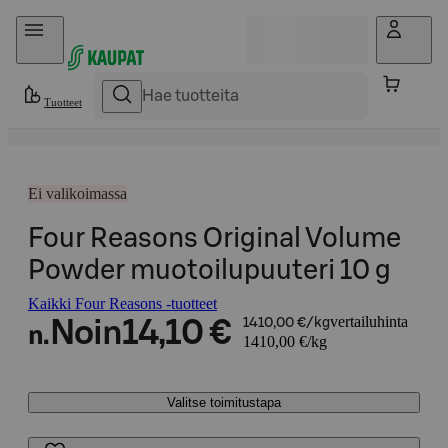
Hyppää sisältöön
Tuotteet
Ei valikoimassa
Four Reasons Original Volume
Powder muotoilupuuteri 10 g
Kaikki Four Reasons -tuotteet
vertailuhinta
Noin
14,10 €
1410,00 €/kg
n.
1410,00 €/kg
Valitse toimitustapa