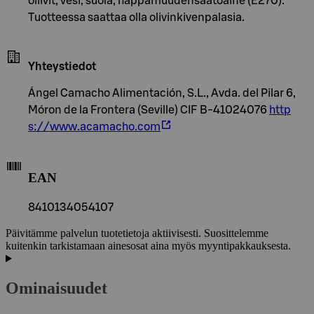
oliivit, vesi, suola, happamuudensäätöaine (E270).
Tuotteessa saattaa olla olivinkivenpalasia.
Yhteystiedot
Ángel Camacho Alimentación, S.L., Avda. del Pilar 6,
Móron de la Frontera (Seville) CIF B-41024076
http
s://www.acamacho.com
EAN
8410134054107
Päivitämme palvelun tuotetietoja aktiivisesti. Suosittelemme
kuitenkin tarkistamaan ainesosat aina myös myyntipakkauksesta.
Ominaisuudet