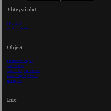
Yhteystiedot
Myymälät
Asiakaspalvelu
Ohjeet
Ensitilaajan ohjeet
Näin maksat
Näin tilaat ja muokkaat
Kaikki ohjeet ja vinkit
In English
Info