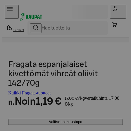
Hyppää sisältöön
Tuotteet
Fragata espanjalaiset
kivettömät vihreät oliivit
142/70g
Kaikki Fragata-tuotteet
vertailuhinta 17,00
Noin
1,19 €
17,00 €/kg
n.
€/kg
Valitse toimitustapa