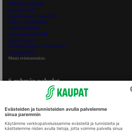
S-Business yrityksille
Oiva-raportit
Osuuskauppojen yhteystiedot
Tilaus- ja toimitusehdot
Tietosuojakäytäntö
Palvelun käyttöehdot
Saavutettavuus
Mobiilisovelluksen saavutettavuus
Mainostajalle
Muuta evästeasetuksia
S-ryhmän palvelut
S-ryhmä
Asiakasomistajuus
Yhteishyvä Ruoka -sovellus
S-ostoslista -sovellus
Prisma.fi
Sokos.fi