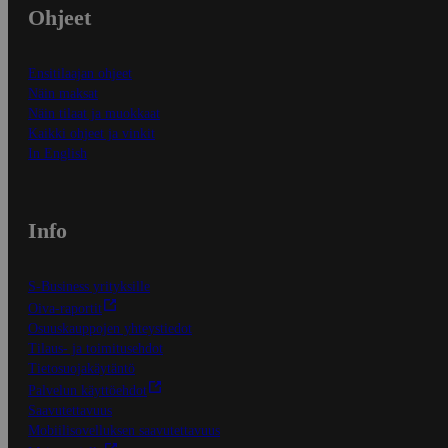
Ohjeet
Ensitilaajan ohjeet
Näin maksat
Näin tilaat ja muokkaat
Kaikki ohjeet ja vinkit
In English
Info
S-Business yrityksille
Oiva-raportit
Osuuskauppojen yhteystiedot
Tilaus- ja toimitusehdot
Tietosuojakäytäntö
Palvelun käyttöehdot
Saavutettavuus
Mobiilisovelluksen saavutettavuus