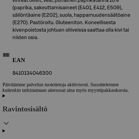
vihreät oliivit, vesi, punainen paprikatahna 10%
(paprika, sakeuttamisaineet (E401, E412, E509),
säilöntäaine (E202), suola, happamuudensäätöaine
(E270). Pastöroitu. Gluteeniton. Koneellisesta
kivenpoistosta johtuen oliiveissa saattaa olla kivi tai
niiden osia.
EAN
8410134046300
Päivitämme palvelun tuotetietoja aktiivisesti. Suosittelemme
kuitenkin tarkistamaan ainesosat aina myös myyntipakkauksesta.
Ravintosisältö