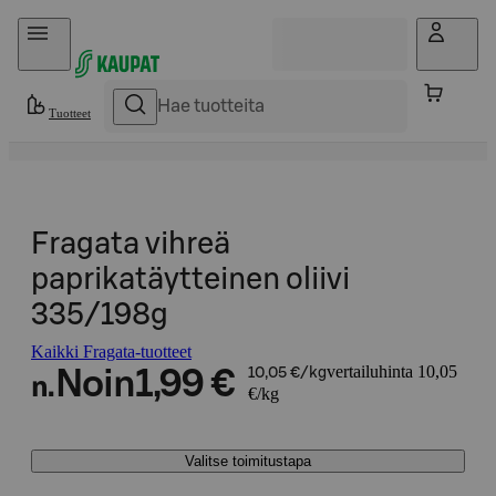
Hyppää sisältöön
Tuotteet
Fragata vihreä
paprikatäytteinen oliivi
335/198g
Kaikki Fragata-tuotteet
vertailuhinta 10,05
Noin
1,99 €
10,05 €/kg
n.
€/kg
Valitse toimitustapa