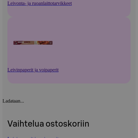
Leivonta- ja ruoanlaittotarvikkeet
Leivinpaperit ja voipaperit
Ladataan...
Vaihtelua ostoskoriin