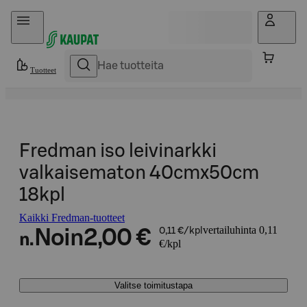
Hyppää sisältöön
Tuotteet
Fredman iso leivinarkki
valkaisematon 40cmx50cm
18kpl
Kaikki Fredman-tuotteet
vertailuhinta 0,11
Noin
2,00 €
0,11 €/kpl
n.
€/kpl
Valitse toimitustapa