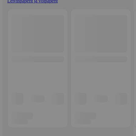
Leivinpaperit ja voipaperit
Ohita listaus