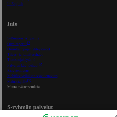
In English
Info
S-Business yrityksille
Oiva-raportit
Osuuskauppojen yhteystiedot
Tilaus- ja toimitusehdot
Tietosuojakäytäntö
Palvelun käyttöehdot
Saavutettavuus
Mobiilisovelluksen saavutettavuus
Mainostajalle
Muuta evästeasetuksia
S-ryhmän palvelut