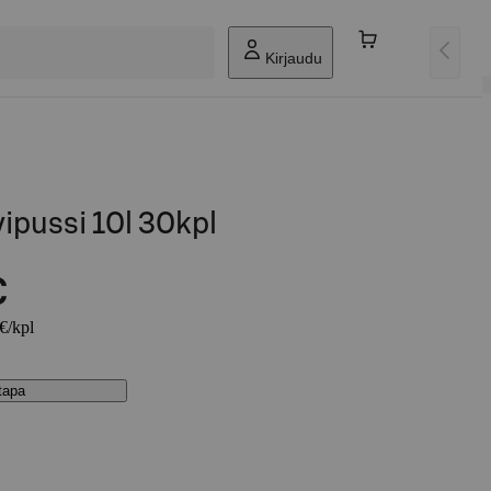
Kirjaudu
pussi 10l 30kpl
€
 €/kpl
stapa