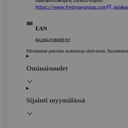
Itsehallintokuja 6, 02600 Espoo
https://www.fredmangroup.com
,
asiak
EAN
6418401688132
Päivitämme palvelun tuotetietoja aktiivisesti. Suositte
Ominaisuudet
Sijainti myymälässä