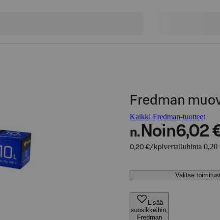
Fredman muovi
Kaikki Fredman-tuotteet
Noin
6,02 
n.
vertailuhinta 0,20
0,20 €/kpl
Valitse toimitu
Lisää
suosikkeihin,
Fredman