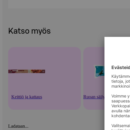
Katso myös
Keittiö ja kattaus
Ruoan säilytysastiat ja -v
Ladataan...