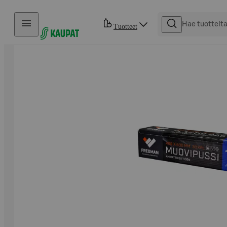
Hyppää sisältöön
Tuotteet