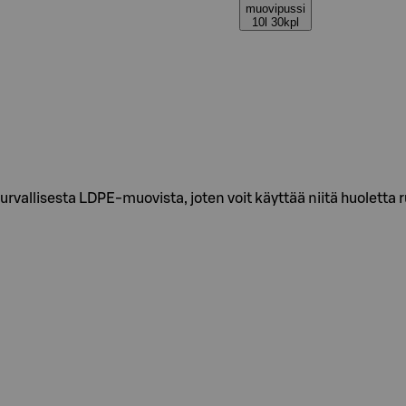
muovipussi
10l 30kpl
rvallisesta LDPE-muovista, joten voit käyttää niitä huoletta