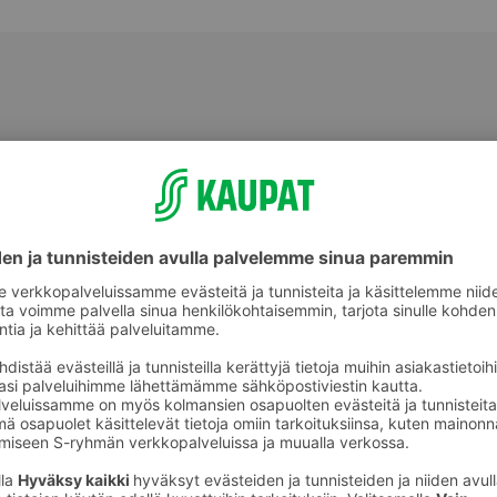
älineet
Pakastepussit