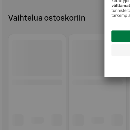
Vaihtelua ostoskoriin
Ohita listaus