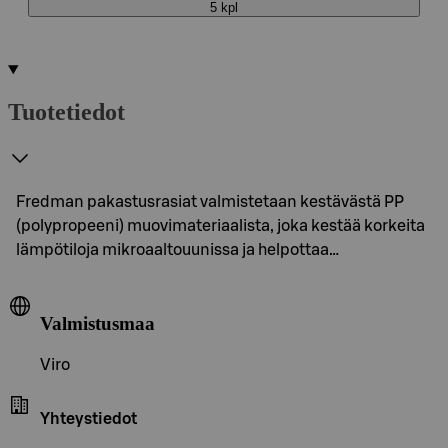
5 kpl
Tuotetiedot
Fredman pakastusrasiat valmistetaan kestävästä PP
(polypropeeni) muovimateriaalista, joka kestää korkeita
lämpötiloja mikroaaltouunissa ja helpottaa…
Valmistusmaa
Viro
Yhteystiedot