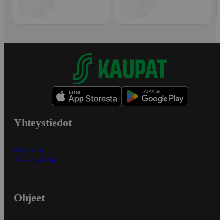
Yhteystiedot
Myymälät
Asiakaspalvelu
Ohjeet