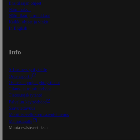
Ensitilaajan ohjeet
Näin maksat
Näin tilaat ja muokkaat
Kaikki ohjeet ja vinkit
In English
Info
S-Business yrityksille
Oiva-raportit
Osuuskauppojen yhteystiedot
Tilaus- ja toimitusehdot
Tietosuojakäytäntö
Palvelun käyttöehdot
Saavutettavuus
Mobiilisovelluksen saavutettavuus
Mainostajalle
Muuta evästeasetuksia