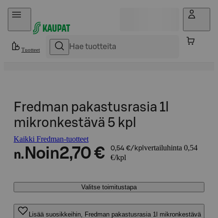
Hyppää sisältöön
Tuotteet
Fredman pakastusrasia 1l
mikronkestävä 5 kpl
Kaikki Fredman-tuotteet
vertailuhinta 0,54
Noin
2,70 €
0,54 €/kpl
n.
€/kpl
Valitse toimitustapa
Lisää suosikkeihin, Fredman pakastusrasia 1l mikronkestävä