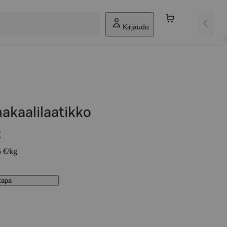
Kirjaudu
hakaalilaatikko
€
5 €/kg
stapa