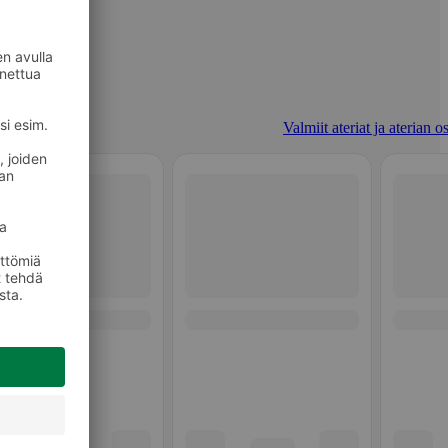
Valmiit ateriat ja aterian o