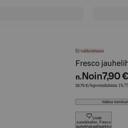
Ei valikoimassa
Fresco jauheli
Noin
7,90 
n.
vertailuhinta 19,7
19,75 €/kg
Valitse toimitu
Lisää
suosikkeihin, Fresco
jauhelihakaalilaatikko