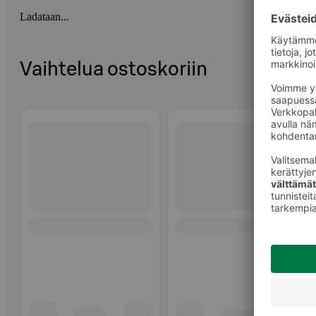
Ladataan...
Vaihtelua ostoskoriin
Ohita listaus