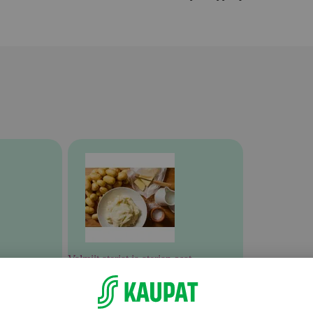
Valmiit ateriat ja aterian osat