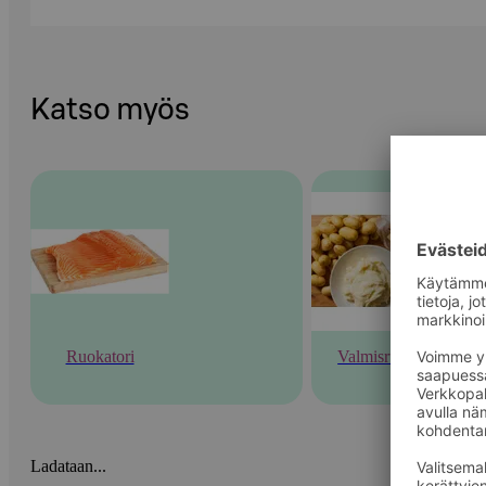
Katso myös
Ruokatori
Valmisruoka
Ladataan...