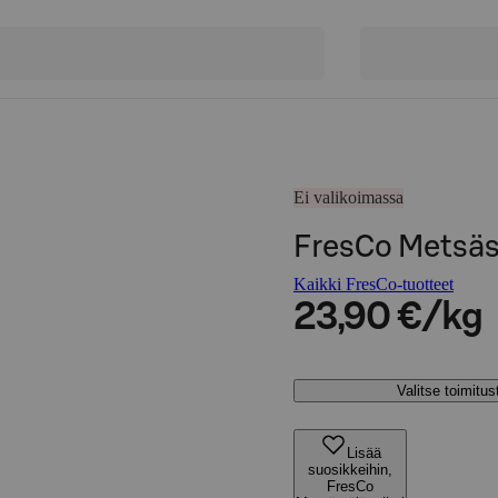
Ei valikoimassa
FresCo Metsäs
Kaikki FresCo-tuotteet
23,90 €/kg
Valitse toimitu
Lisää
suosikkeihin,
FresCo