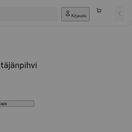
Kirjaudu
täjänpihvi
stapa