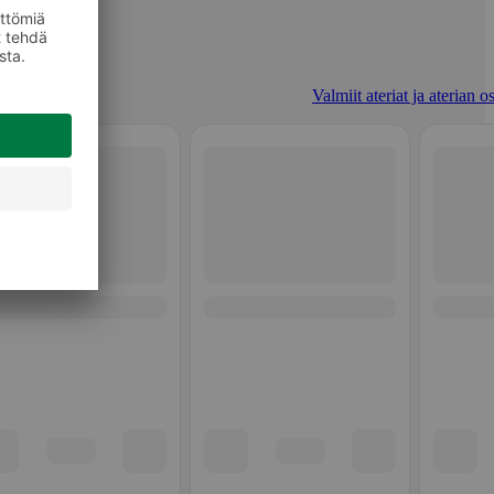
Valmiit ateriat ja aterian o