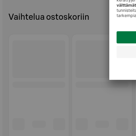
Vaihtelua ostoskoriin
Ohita listaus