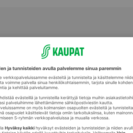
Valmiit ateriat ja aterian osat