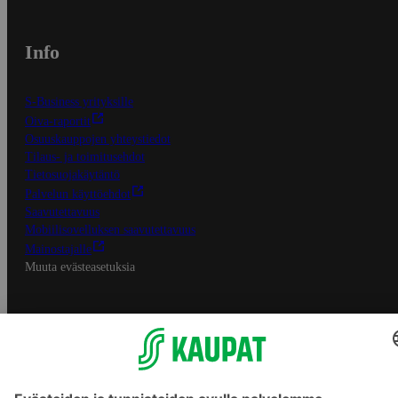
Info
S-Business yrityksille
Oiva-raportit
Osuuskauppojen yhteystiedot
Tilaus- ja toimitusehdot
Tietosuojakäytäntö
Palvelun käyttöehdot
Saavutettavuus
Mobiilisovelluksen saavutettavuus
Mainostajalle
Muuta evästeasetuksia
S-ryhmän palvelut
S-ryhmä