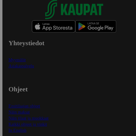
Yhteystiedot
Myymälät
Asiakaspalvelu
Ohjeet
Ensitilaajan ohjeet
Näin maksat
Näin tilaat ja muokkaat
Kaikki ohjeet ja vinkit
In English