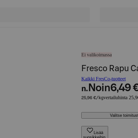
Ei valikoimassa
Fresco Rapu C
Kaikki FresCo-tuotteet
Noin
6,49 
n.
vertailuhinta 25,
25,96 €/kg
Valitse toimitu
Lisää
suosikkeihin,