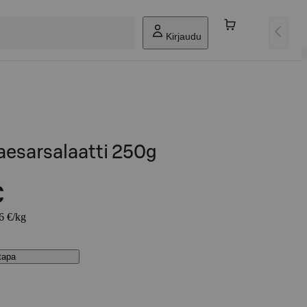
Kirjaudu
aesarsalaatti 250g
€
96 €/kg
stapa