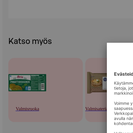
Katso myös
Valmisruoka
Valmisateriat ja -keitot