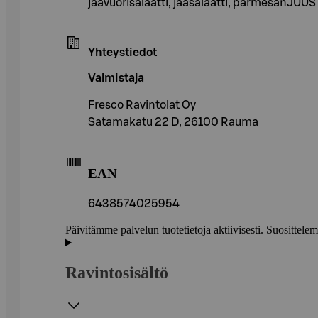
jäävuorisalaatti, jääsalaatti, parmesanJUUST
Yhteystiedot
Valmistaja
Fresco Ravintolat Oy
Satamakatu 22 D, 26100 Rauma
EAN
6438574025954
Päivitämme palvelun tuotetietoja aktiivisesti. Suositte
Ravintosisältö