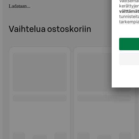
Ladataan...
Vaihtelua ostoskoriin
Ohita listaus