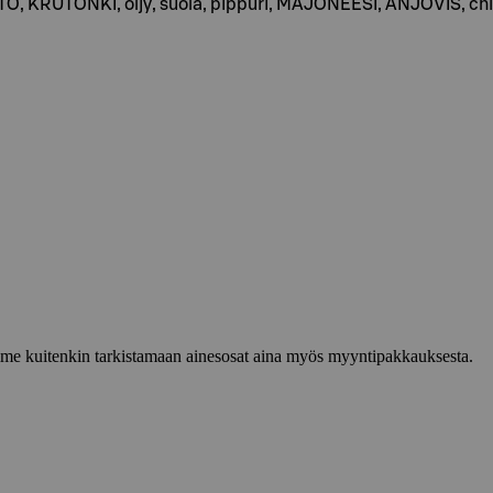
O, KRUTONKI, öljy, suola, pippuri, MAJONEESI, ANJOVIS, chili,
lemme kuitenkin tarkistamaan ainesosat aina myös myyntipakkauksesta.