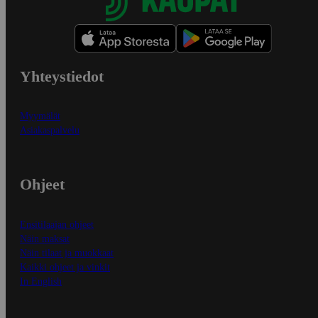
Yhteystiedot
Myymälät
Asiakaspalvelu
Ohjeet
Ensitilaajan ohjeet
Näin maksat
Näin tilaat ja muokkaat
Kaikki ohjeet ja vinkit
In English