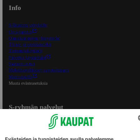
Info
S-Business yrityksille
Oiva-raportit
Osuuskauppojen yhteystiedot
Tilaus- ja toimitusehdot
Tietosuojakäytäntö
Palvelun käyttöehdot
Saavutettavuus
Mobiilisovelluksen saavutettavuus
Mainostajalle
Muuta evästeasetuksia
S-ryhmän palvelut
S-ryhmä
Asiakasomistajuus
Yhteishyvä Ruoka -sovellus