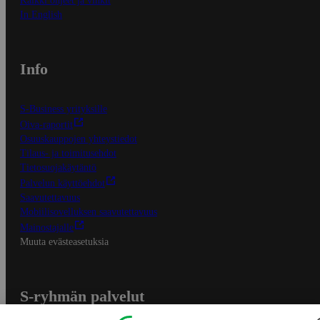
Kaikki ohjeet ja vinkit
In English
Info
S-Business yrityksille
Oiva-raportit
Osuuskauppojen yhteystiedot
Tilaus- ja toimitusehdot
Tietosuojakäytäntö
Palvelun käyttöehdot
Saavutettavuus
Mobiilisovelluksen saavutettavuus
Mainostajalle
Muuta evästeasetuksia
S-ryhmän palvelut