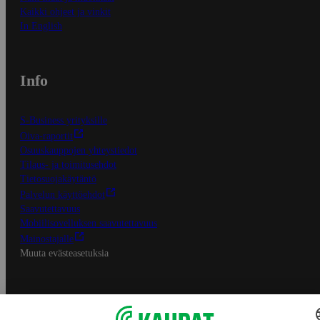
Kaikki ohjeet ja vinkit
In English
Info
S-Business yrityksille
Oiva-raportit
Osuuskauppojen yhteystiedot
Tilaus- ja toimitusehdot
Tietosuojakäytäntö
Palvelun käyttöehdot
Saavutettavuus
Mobiilisovelluksen saavutettavuus
Mainostajalle
Muuta evästeasetuksia
S-ryhmän palvelut