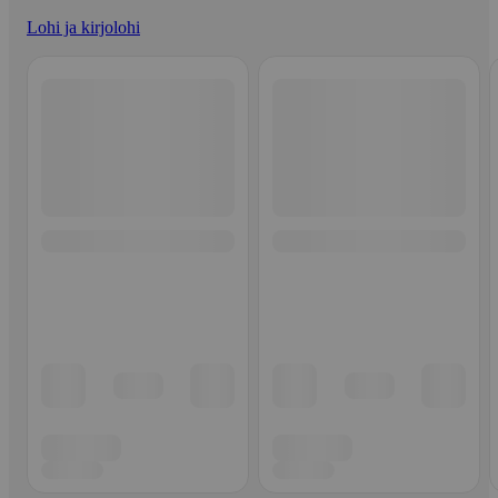
Lohi ja kirjolohi
Ohita listaus