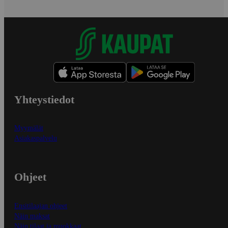
Yhteystiedot
Myymälät
Asiakaspalvelu
Ohjeet
Ensitilaajan ohjeet
Näin maksat
Näin tilaat ja muokkaat