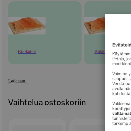
Ruokatori
Kalatiski
Ladataan...
Vaihtelua ostoskoriin
Ohita listaus