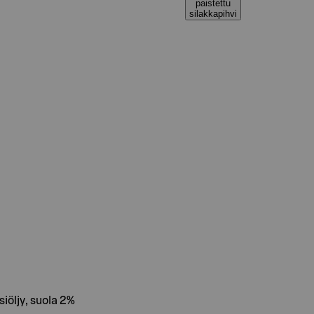
paistettu
silakkapihvi
öljy, suola 2%