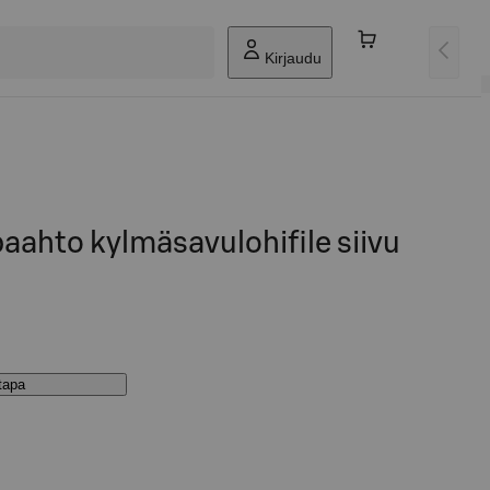
Kirjaudu
aahto kylmäsavulohifile siivu
stapa