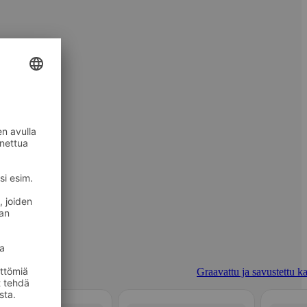
Graavattu ja savustettu ka