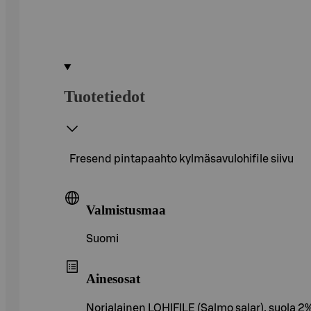
Tuotetiedot
Fresend pintapaahto kylmäsavulohifile siivu
Valmistusmaa
Suomi
Ainesosat
Norjalainen LOHIFILE (Salmo salar), suola 2