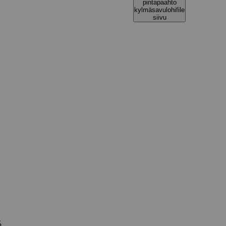
pintapaahto
kylmäsavulohifile
siivu
%