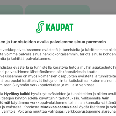
Graavattu ja savustettu kala