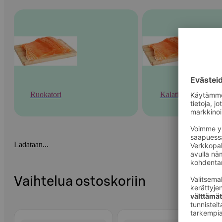
Ruokatori
Kalatiski
Ladataan...
Vaihtelua ostoskoriin
Ohita listaus