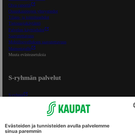
Oiva-raportit
Osuuskauppojen yhteystiedot
Tilaus- ja toimitusehdot
Tietosuojakäytäntö
Palvelun käyttöehdot
Saavutettavuus
Mobiilisovelluksen saavutettavuus
Mainostajalle
Muuta evästeasetuksia
S-ryhmän palvelut
S-ryhmä
Asiakasomistajuus
Yhteishyvä Ruoka -sovellus
S-ostoslista -sovellus
Prisma.fi
Sokos.fi
S-Pankki