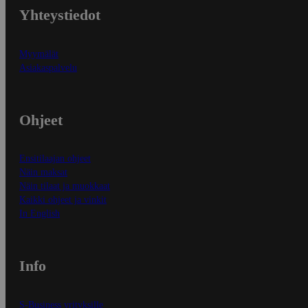
Yhteystiedot
Myymälät
Asiakaspalvelu
Ohjeet
Ensitilaajan ohjeet
Näin maksat
Näin tilaat ja muokkaat
Kaikki ohjeet ja vinkit
In English
Info
S-Business yrityksille