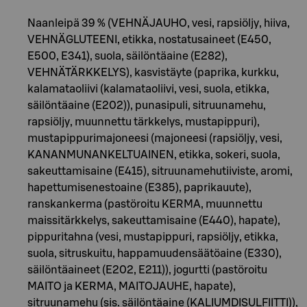
Naanleipä 39 % (VEHNÄJAUHO, vesi, rapsiöljy, hiiva,
VEHNÄGLUTEENI, etikka, nostatusaineet (E450,
E500, E341), suola, säilöntäaine (E282),
VEHNÄTÄRKKELYS), kasvistäyte (paprika, kurkku,
kalamataoliivi (kalamataoliivi, vesi, suola, etikka,
säilöntäaine (E202)), punasipuli, sitruunamehu,
rapsiöljy, muunnettu tärkkelys, mustapippuri),
mustapippurimajoneesi (majoneesi (rapsiöljy, vesi,
KANANMUNANKELTUAINEN, etikka, sokeri, suola,
sakeuttamisaine (E415), sitruunamehutiiviste, aromi,
hapettumisenestoaine (E385), paprikauute),
ranskankerma (pastöroitu KERMA, muunnettu
maissitärkkelys, sakeuttamisaine (E440), hapate),
pippuritahna (vesi, mustapippuri, rapsiöljy, etikka,
suola, sitruskuitu, happamuudensäätöaine (E330),
säilöntäaineet (E202, E211)), jogurtti (pastöroitu
MAITO ja KERMA, MAITOJAUHE, hapate),
sitruunamehu (sis. säilöntäaine (KALIUMDISULFIITTI)),