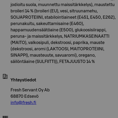
jodioitu suola, muunnettu maissitärkkelys), maustettu
broileri 14 % (broileri (EU), vesi, sitruunamehu,
SOIJAPROTEIINI, stabilointiaineet (E451, E450, E262),
perunakuitu, sakeuttamisaine (E460),
happamuudensäätöaine (E500), glukoosisiirappi,
peruna- ja maissitärkkelys, NATRIUMKASEINAATTI
(MAITO), valkosipuli, dekstroosi, paprika, mauste
(dekstroosi, aromi (LAKTOOSI, MAITOPROTEIINI,
SINAPPI), mausteuute, savuaromi), oregano,
säilöntäaine (SULFIITTI)), FETAJUUSTO 14 %
Yhteystiedot
Fresh Servant Oy Ab
68870 Edsevö
info@fresh.fi