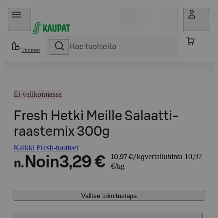
Hyppää sisältöön
Tuotteet
Ei valikoimassa
Fresh Hetki Meille Salaatti-
raastemix 300g
Kaikki Fresh-tuotteet
vertailuhinta 10,97
Noin
3,29 €
10,97 €/kg
n.
€/kg
Valitse toimitustapa