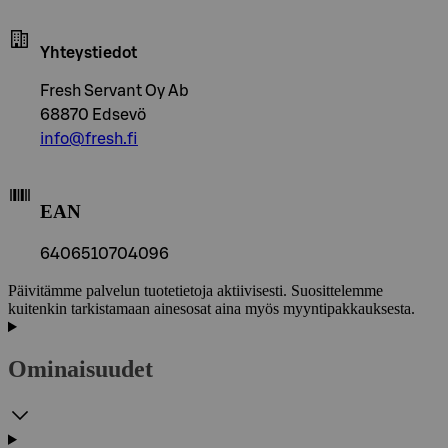
Yhteystiedot
Fresh Servant Oy Ab
68870 Edsevö
info@fresh.fi
EAN
6406510704096
Päivitämme palvelun tuotetietoja aktiivisesti. Suosittelemme
kuitenkin tarkistamaan ainesosat aina myös myyntipakkauksesta.
Ominaisuudet