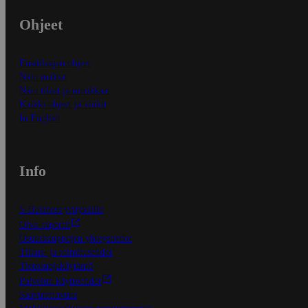
Ohjeet
Ensitilaajan ohjeet
Näin maksat
Näin tilaat ja muokkaat
Kaikki ohjeet ja vinkit
In English
Info
S-Business yrityksille
Oiva-raportit
Osuuskauppojen yhteystiedot
Tilaus- ja toimitusehdot
Tietosuojakäytäntö
Palvelun käyttöehdot
Saavutettavuus