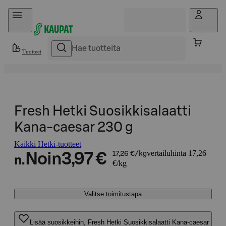
Hyppää sisältöön
Tuotteet
Fresh Hetki Suosikkisalaatti
Kana-caesar 230 g
Kaikki Hetki-tuotteet
vertailuhinta 17,26
Noin
3,97 €
17,26 €/kg
n.
€/kg
Valitse toimitustapa
Lisää suosikkeihin, Fresh Hetki Suosikkisalaatti Kana-caesar