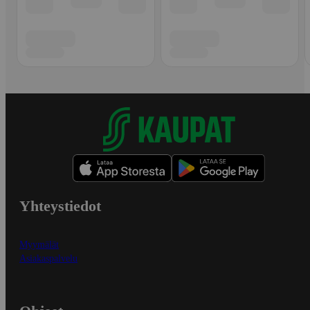
Yhteystiedot
Myymälät
Asiakaspalvelu