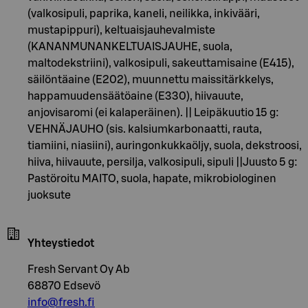
(valkosipuli, paprika, kaneli, neilikka, inkivääri,
mustapippuri), keltuaisjauhevalmiste
(KANANMUNANKELTUAISJAUHE, suola,
maltodekstriini), valkosipuli, sakeuttamisaine (E415),
säilöntäaine (E202), muunnettu maissitärkkelys,
happamuudensäätöaine (E330), hiivauute,
anjovisaromi (ei kalaperäinen). || Leipäkuutio 15 g:
VEHNÄJAUHO (sis. kalsiumkarbonaatti, rauta,
tiamiini, niasiini), auringonkukkaöljy, suola, dekstroosi,
hiiva, hiivauute, persilja, valkosipuli, sipuli ||Juusto 5 g:
Pastöroitu MAITO, suola, hapate, mikrobiologinen
juoksute
Yhteystiedot
Fresh Servant Oy Ab
68870 Edsevö
info@fresh.fi