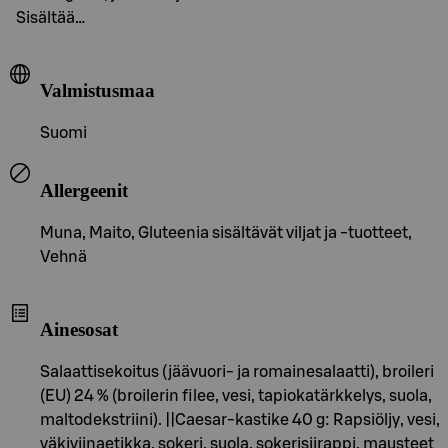
Sisältää…
Valmistusmaa
Suomi
Allergeenit
Muna, Maito, Gluteenia sisältävät viljat ja -tuotteet,
Vehnä
Ainesosat
Salaattisekoitus (jäävuori- ja romainesalaatti), broileri
(EU) 24 % (broilerin filee, vesi, tapiokatärkkelys, suola,
maltodekstriini). ||Caesar-kastike 40 g: Rapsiöljy, vesi,
väkiviinaetikka, sokeri, suola, sokerisiirappi, mausteet