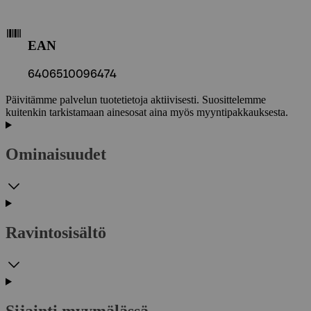
EAN
6406510096474
Päivitämme palvelun tuotetietoja aktiivisesti. Suosittelemme
kuitenkin tarkistamaan ainesosat aina myös myyntipakkauksesta.
Ominaisuudet
Ravintosisältö
Sijainti myymälässä