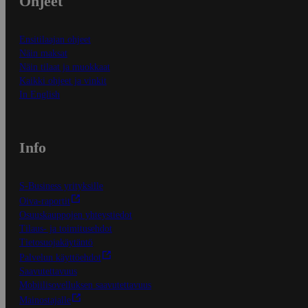
Ohjeet
Ensitilaajan ohjeet
Näin maksat
Näin tilaat ja muokkaat
Kaikki ohjeet ja vinkit
In English
Info
S-Business yrityksille
Oiva-raportit
Osuuskauppojen yhteystiedot
Tilaus- ja toimitusehdot
Tietosuojakäytäntö
Palvelun käyttöehdot
Saavutettavuus
Mobiilisovelluksen saavutettavuus
Mainostajalle