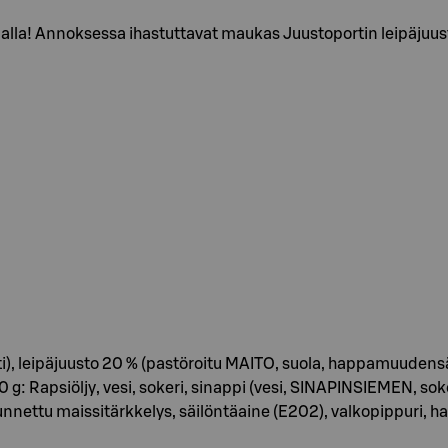
alla! Annoksessa ihastuttavat maukas Juustoportin leipäjuus
tti), leipäjuusto 20 % (pastöroitu MAITO, suola, happamuuden
0 g: Rapsiöljy, vesi, sokeri, sinappi (vesi, SINAPINSIEMEN, 
uunnettu maissitärkkelys, säilöntäaine (E202), valkopippuri