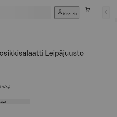
Kirjaudu
osikkisalaatti Leipäjuusto
8 €/kg
stapa