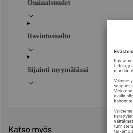
Ominaisuudet
Ravintosisältö
Sijainti myymälässä
Katso myös