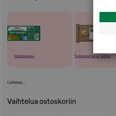
Valmisruoka
Valmisateriat ja -keitot
Ladataan...
Vaihtelua ostoskoriin
Ohita listaus