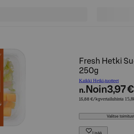
Fresh Hetki Su
250g
Kaikki Hetki-tuotteet
Noin
3,97 €
n.
vertailuhinta 15,8
15,88 €/kg
Valitse toimitu
Lisää