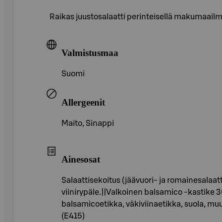
Raikas juustosalaatti perinteisellä makumaailm
Valmistusmaa
Suomi
Allergeenit
Maito, Sinappi
Ainesosat
Salaattisekoitus (jäävuori- ja romainesalaa
viinirypäle.||Valkoinen balsamico -kastike 3
balsamicoetikka, väkiviinaetikka, suola, m
(E415)