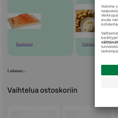
Ruokatori
Valmisruoka
Ladataan...
Vaihtelua ostoskoriin
Ohita listaus