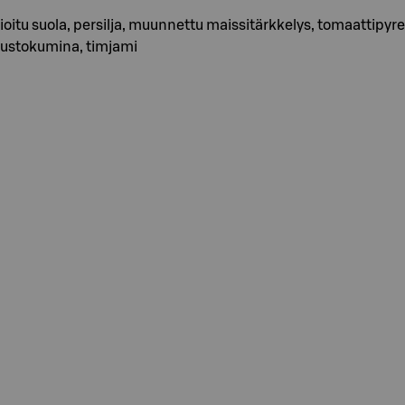
odioitu suola, persilja, muunnettu maissitärkkelys, tomaattipyre
juustokumina, timjami