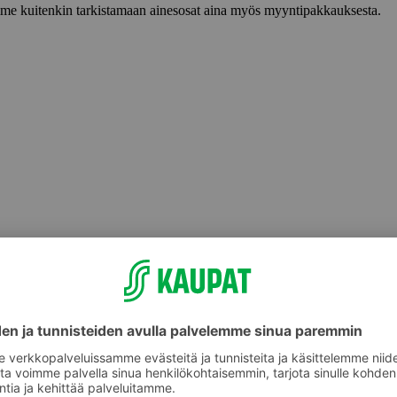
lemme kuitenkin tarkistamaan ainesosat aina myös myyntipakkauksesta.