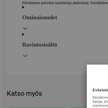
Päivitämme palvelun tuotetietoja aktiivisesti. Suositte
Ominaisuudet
Ravintosisältö
Katso myös