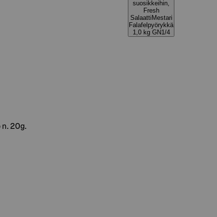
suosikkeihin,
Fresh
SalaattiMestari
Falafelpyörykkä
1,0 kg GN1/4
 n. 20g.