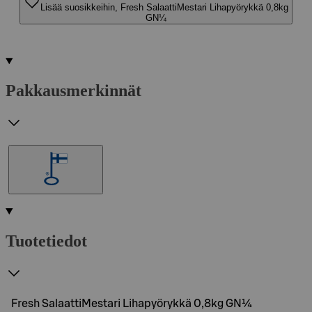
Lisää suosikkeihin, Fresh SalaattiMestari Lihapyörykkä 0,8kg
GN¼
Pakkausmerkinnät
Tuotetiedot
Fresh SalaattiMestari Lihapyörykkä 0,8kg GN¼