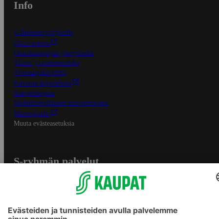
Info
S-Business yrityksille
Oiva-raportit
Osuuskauppojen yhteystiedot
Tilaus- ja toimitusehdot
Tietosuojakäytäntö
Palvelun käyttöehdot
Saavutettavuus
Mobiilisovelluksen saavutettavuus
Mainostajalle
Muuta evästeasetuksia
S-ryhmän palvelut
S-ryhmä
Asiakasomistajuus
Yhteishyvä Ruoka -sovellus