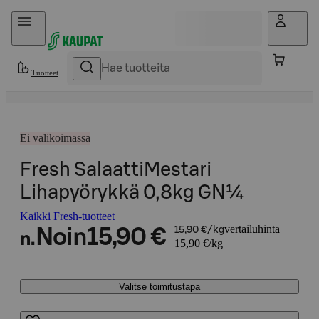
Hyppää sisältöön
Tuotteet
Ei valikoimassa
Fresh SalaattiMestari
Lihapyörykkä 0,8kg GN¼
Kaikki Fresh-tuotteet
vertailuhinta
Noin
15,90 €
15,90 €/kg
n.
15,90 €/kg
Valitse toimitustapa