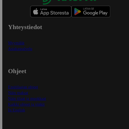
Yhteystiedot
Myymälät
Asiakaspalvelu
Ohjeet
Ensitilaajan ohjeet
Näin maksat
Näin tilaat ja muokkaat
Kaikki ohjeet ja vinkit
In English