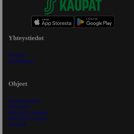
Yhteystiedot
Myymälät
Asiakaspalvelu
Ohjeet
Ensitilaajan ohjeet
Näin maksat
Näin tilaat ja muokkaat
Kaikki ohjeet ja vinkit
In English