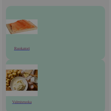
Ruokatori
Valmisruoka