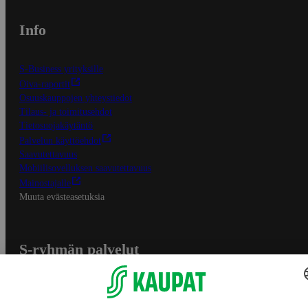
Info
S-Business yrityksille
Oiva-raportit
Osuuskauppojen yhteystiedot
Tilaus- ja toimitusehdot
Tietosuojakäytäntö
Palvelun käyttöehdot
Saavutettavuus
Mobiilisovelluksen saavutettavuus
Mainostajalle
Muuta evästeasetuksia
S-ryhmän palvelut
S-ryhmä
Asiakasomistajuus