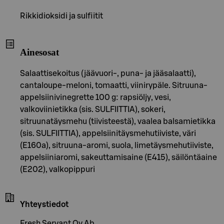
Rikkidioksidi ja sulfiitit
Ainesosat
Salaattisekoitus (jäävuori-, puna- ja jääsalaatti),
cantaloupe-meloni, tomaatti, viinirypäle. Sitruuna-
appelsiinivinegrette 100 g: rapsiöljy, vesi,
valkoviinietikka (sis. SULFIITTIA), sokeri,
sitruunatäysmehu (tiivisteestä), vaalea balsamietikka
(sis. SULFIITTIA), appelsiinitäysmehutiiviste, väri
(E160a), sitruuna-aromi, suola, limetäysmehutiiviste,
appelsiiniaromi, sakeuttamisaine (E415), säilöntäaine
(E202), valkopippuri
Yhteystiedot
Fresh Servant Oy Ab