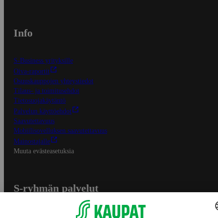
Info
S-Business yrityksille
Oiva-raportit
Osuuskauppojen yhteystiedot
Tilaus- ja toimitusehdot
Tietosuojakäytäntö
Palvelun käyttöehdot
Saavutettavuus
Mobiilisovelluksen saavutettavuus
Mainostajalle
Muuta evästeasetuksia
S-ryhmän palvelut
S-ryhmä