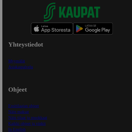
Yhteystiedot
Myymälät
Asiakaspalvelu
Ohjeet
Ensitilaajan ohjeet
Näin maksat
Näin tilaat ja muokkaat
Kaikki ohjeet ja vinkit
In English