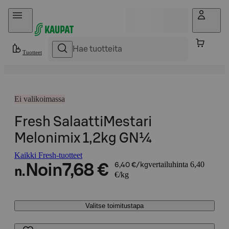
Hyppää sisältöön
Tuotteet
Ei valikoimassa
Fresh SalaattiMestari
Melonimix 1,2kg GN¼
Kaikki Fresh-tuotteet
vertailuhinta 6,40
Noin
7,68 €
6,40 €/kg
n.
€/kg
Valitse toimitustapa