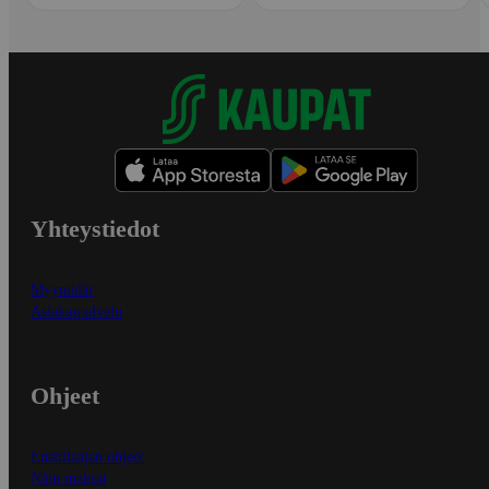
Yhteystiedot
Myymälät
Asiakaspalvelu
Ohjeet
Ensitilaajan ohjeet
Näin maksat