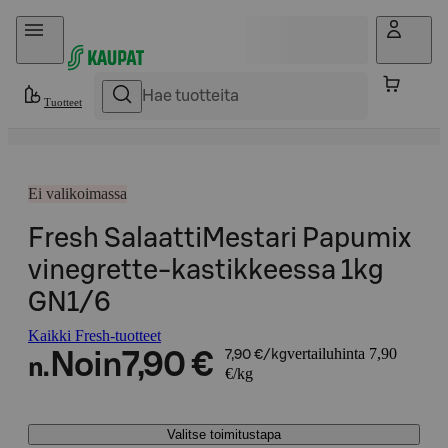
Hyppää sisältöön
Tuotteet
Ei valikoimassa
Fresh SalaattiMestari Papumix
vinegrette-kastikkeessa 1kg
GN1/6
Kaikki Fresh-tuotteet
vertailuhinta 7,90
Noin
7,90 €
7,90 €/kg
n.
€/kg
Valitse toimitustapa