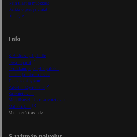
Näin tilaat ja muokkaat
Kaikki ohjeet ja vinkit
In English
Info
S-Business yrityksille
Oiva-raportit
Osuuskauppojen yhteystiedot
Tilaus- ja toimitusehdot
Tietosuojakäytäntö
Palvelun käyttöehdot
Saavutettavuus
Mobiilisovelluksen saavutettavuus
Mainostajalle
Muuta evästeasetuksia
S-ryhmän palvelut