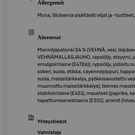
Allergeenit
Muna, Gluteenia sisältävät viljat ja -tuotteet
Ainesosat
Moniviljapatonki 54 % (VEHNÄ, vesi, leipäs
VEHNÄMALLASJAUHO, rapsiöljy, etsyymi, jau
emulgointiaine (E472e)), rypsiöljy, jodio
sokeri, suola, etikka, cayennepippuri, happ
suola, maissitärkkelys, pyökkisavustettu vesi
muunnettu maissitärkkelys), texmex maustettu 
stabilointiaine (E451), mausteet (paprika, sa
hapettumisenestoaine (E301), aromit (hiivauu
Yhteystiedot
Valmistaja