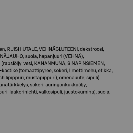
iemen, RUISHIUTALE, VEHNÄGLUTEENI, dekstroosi,
EHNÄJAUHO, suola, hapanjuuri (VEHNÄ),
i (rapsiöljy, vesi, KANANMUNA, SINAPINSIEMEN,
astike (tomaattipyree, sokeri, limettimehu, etikka,
chilipippuri, mustapippuri), omenauute, sipuli),
runatärkkelys, sokeri, auringonkukkaöljy,
ri, laakerinlehti, valkosipuli, juustokumina), suola,