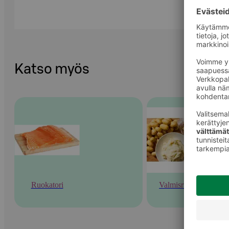
Katso myös
Ruokatori
Valmisruoka