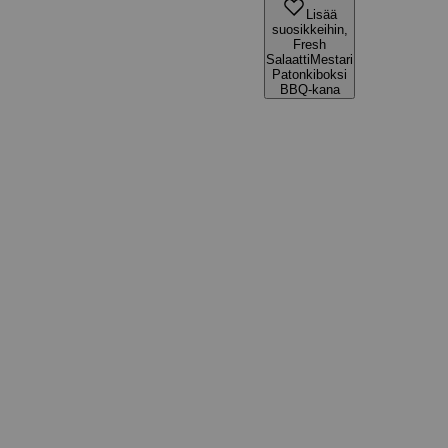
Lisää
suosikkeihin,
Fresh
SalaattiMestari
Patonkiboksi
BBQ-kana