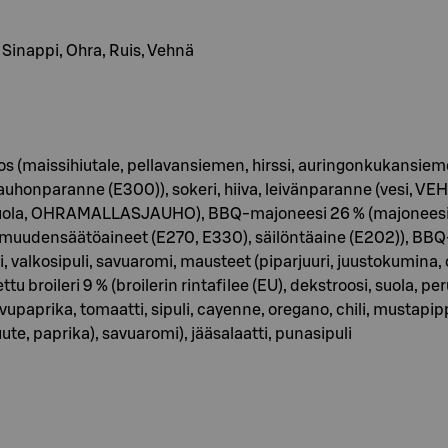
, Sinappi, Ohra, Ruis, Vehnä
eos (maissihiutale, pellavansiemen, hirssi, auringonkukans
honparanne (E300)), sokeri, hiiva, leivänparanne (vesi, V
itu suola, OHRAMALLASJAUHO), BBQ-majoneesi 26 % (majonees
amuudensäätöaineet (E270, E330), säilöntäaine (E202)), BBQ-k
, valkosipuli, savuaromi, mausteet (piparjuuri, juustokumina, 
broileri 9 % (broilerin rintafilee (EU), dekstroosi, suola, pe
vupaprika, tomaatti, sipuli, cayenne, oregano, chili, mustapippu
te, paprika), savuaromi), jääsalaatti, punasipuli