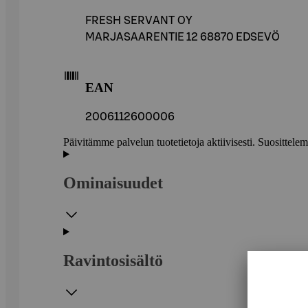
FRESH SERVANT OY
MARJASAARENTIE 12 68870 EDSEVÖ
EAN
2006112600006
Päivitämme palvelun tuotetietoja aktiivisesti. Suositte
Ominaisuudet
Ravintosisältö