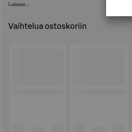
Ladataan...
Vaihtelua ostoskoriin
Ohita listaus