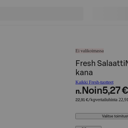
Ei valikoimassa
Fresh Salaatt
kana
Kaikki Fresh-tuotteet
Noin
5,27 €
n.
vertailuhinta 22,9
22,91 €/kg
Valitse toimitu