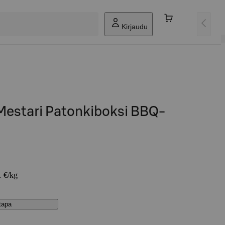
Kirjaudu
iMestari Patonkiboksi BBQ-
1 €/kg
stapa