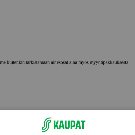
lemme kuitenkin tarkistamaan ainesosat aina myös myyntipakkauksesta.