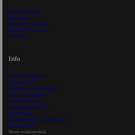
Ensitilaajan ohjeet
Näin maksat
Näin tilaat ja muokkaat
Kaikki ohjeet ja vinkit
In English
Info
S-Business yrityksille
Oiva-raportit
Osuuskauppojen yhteystiedot
Tilaus- ja toimitusehdot
Tietosuojakäytäntö
Palvelun käyttöehdot
Saavutettavuus
Mobiilisovelluksen saavutettavuus
Mainostajalle
Muuta evästeasetuksia