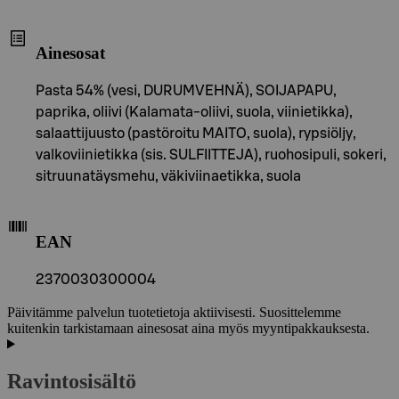
Ainesosat
Pasta 54% (vesi, DURUMVEHNÄ), SOIJAPAPU,
paprika, oliivi (Kalamata-oliivi, suola, viinietikka),
salaattijuusto (pastöroitu MAITO, suola), rypsiöljy,
valkoviinietikka (sis. SULFIITTEJA), ruohosipuli, sokeri,
sitruunatäysmehu, väkiviinaetikka, suola
EAN
2370030300004
Päivitämme palvelun tuotetietoja aktiivisesti. Suosittelemme
kuitenkin tarkistamaan ainesosat aina myös myyntipakkauksesta.
Ravintosisältö