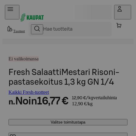
Hyppää sisältöön
Tuotteet
Ei valikoimassa
Fresh SalaattiMestari Risoni-
pastasekoitus 1,3 kg GN 1/4
Kaikki Fresh-tuotteet
vertailuhinta
Noin
16,77 €
12,90 €/kg
n.
12,90 €/kg
Valitse toimitustapa