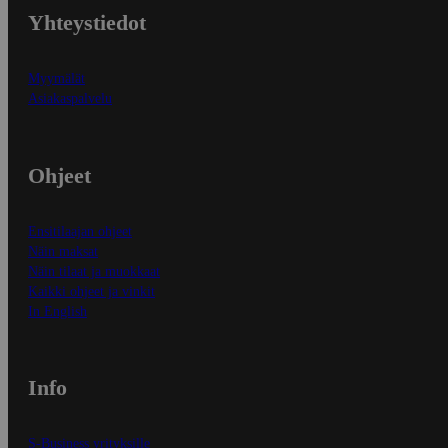
Yhteystiedot
Myymälät
Asiakaspalvelu
Ohjeet
Ensitilaajan ohjeet
Näin maksat
Näin tilaat ja muokkaat
Kaikki ohjeet ja vinkit
In English
Info
S-Business yrityksille