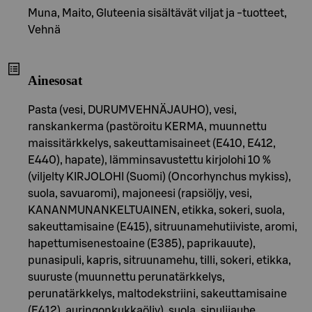
Muna, Maito, Gluteenia sisältävät viljat ja -tuotteet,
Vehnä
Ainesosat
Pasta (vesi, DURUMVEHNÄJAUHO), vesi,
ranskankerma (pastöroitu KERMA, muunnettu
maissitärkkelys, sakeuttamisaineet (E410, E412,
E440), hapate), lämminsavustettu kirjolohi 10 %
(viljelty KIRJOLOHI (Suomi) (Oncorhynchus mykiss),
suola, savuaromi), majoneesi (rapsiöljy, vesi,
KANANMUNANKELTUAINEN, etikka, sokeri, suola,
sakeuttamisaine (E415), sitruunamehutiiviste, aromi,
hapettumisenestoaine (E385), paprikauute),
punasipuli, kapris, sitruunamehu, tilli, sokeri, etikka,
suuruste (muunnettu perunatärkkelys,
perunatärkkelys, maltodekstriini, sakeuttamisaine
(E412), auringonkukkaöljy), suola, sipulijauhe,