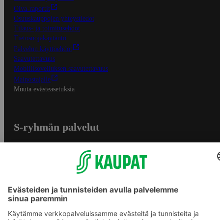
Oiva-raportit
Osuuskauppojen yhteystiedot
Tilaus- ja toimitusehdot
Tietosuojakäytäntö
Palvelun käyttöehdot
Saavutettavuus
Mobiilisovelluksen saavutettavuus
Mainostajalle
Muuta evästeasetuksia
S-ryhmän palvelut
S-ryhmä
Asiakasomistajuus
Yhteishyvä Ruoka -sovellus
S-ostoslista -sovellus
Prisma.fi
Sokos.fi