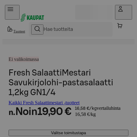
Hyppää sisältöön
Tuotteet
Ei valikoimassa
Fresh SalaattiMestari
Savukirjolohi-pastasalaatti
1,2kg GN1/4
Kaikki Fresh Salaattimestari -tuotteet
vertailuhinta
Noin
19,90 €
16,58 €/kg
n.
16,58 €/kg
Valitse toimitustapa