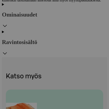
kuitenkin tarkistamaan ainesosat aina myös myyntipakkauksesta.
Ominaisuudet
Ravintosisältö
Katso myös