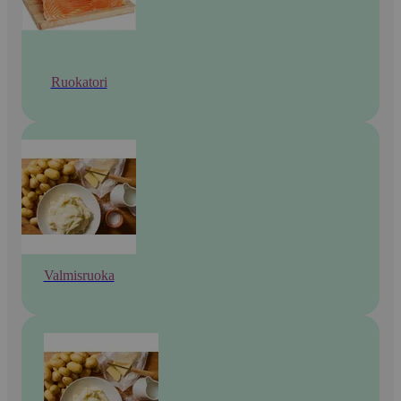
Ruokatori
Valmisruoka