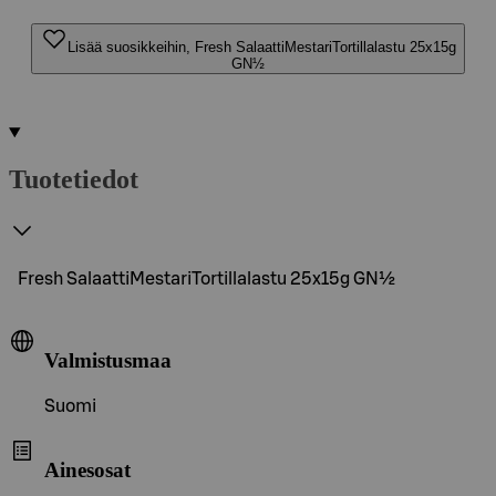
Lisää suosikkeihin, Fresh SalaattiMestariTortillalastu 25x15g
GN½
Tuotetiedot
Fresh SalaattiMestariTortillalastu 25x15g GN½
Valmistusmaa
Suomi
Ainesosat