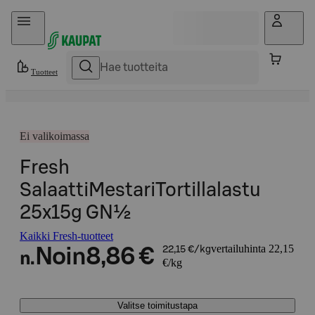
Hyppää sisältöön
Tuotteet
Ei valikoimassa
Fresh
SalaattiMestariTortillalastu
25x15g GN½
Kaikki Fresh-tuotteet
vertailuhinta 22,15
Noin
8,86 €
22,15 €/kg
n.
€/kg
Valitse toimitustapa