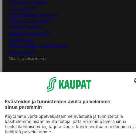
S-Business yrityksille
Oiva-raportit
Osuuskauppojen yhteystiedot
Tilaus- ja toimitusehdot
Tietosuojakäytäntö
Palvelun käyttöehdot
Saavutettavuus
Mobiilisovelluksen saavutettavuus
Mainostajalle
Muuta evästeasetuksia
S-ryhmän palvelut
S-ryhmä
Asiakasomistajuus
Yhteishyvä Ruoka -sovellus
S-ostoslista -sovellus
Prisma.fi
Sokos.fi