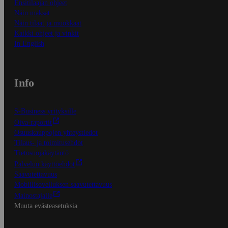
Ensitilaajan ohjeet
Näin maksat
Näin tilaat ja muokkaat
Kaikki ohjeet ja vinkit
In English
Info
S-Business yrityksille
Oiva-raportit
Osuuskauppojen yhteystiedot
Tilaus- ja toimitusehdot
Tietosuojakäytäntö
Palvelun käyttöehdot
Saavutettavuus
Mobiilisovelluksen saavutettavuus
Mainostajalle
Muuta evästeasetuksia