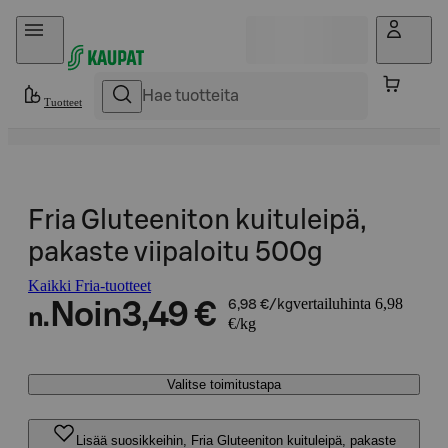
Hyppää sisältöön
Tuotteet
Fria Gluteeniton kuituleipä,
pakaste viipaloitu 500g
Kaikki Fria-tuotteet
vertailuhinta 6,98
Noin
3,49 €
6,98 €/kg
n.
€/kg
Valitse toimitustapa
Lisää suosikkeihin, Fria Gluteeniton kuituleipä, pakaste