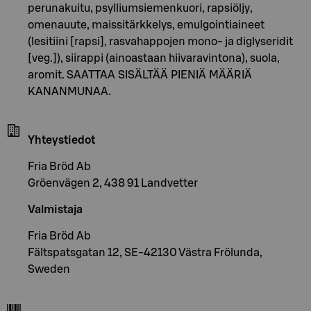
perunakuitu, psylliumsiemenkuori, rapsiöljy,
omenauute, maissitärkkelys, emulgointiaineet
(lesitiini [rapsi], rasvahappojen mono- ja diglyseridit
[veg.]), siirappi (ainoastaan hiivaravintona), suola,
aromit. SAATTAA SISÄLTÄÄ PIENIÄ MÄÄRIÄ
KANANMUNAA.
Yhteystiedot
Fria Bröd Ab
Gröenvägen 2, 438 91 Landvetter
Valmistaja
Fria Bröd Ab
Fältspatsgatan 12, SE-42130 Västra Frölunda,
Sweden