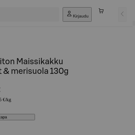
Kirjaudu
iton Maissikakku
 & merisuola 130g
€
5 €/kg
stapa