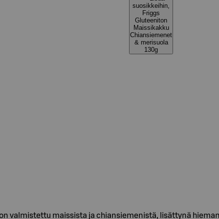
suosikkeihin,
Friggs
Gluteeniton
Maissikakku
Chiansiemenet
& merisuola
130g
n valmistettu maissista ja chiansiemenistä, lisättynä hieman 