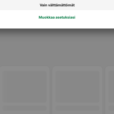
Maustetut riisikakut