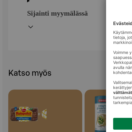
Sijainti myymälässä
Katso myös