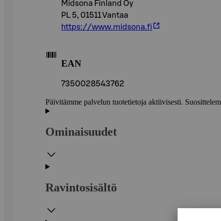
Midsona Finland Oy
PL 5, 01511 Vantaa
https://www.midsona.fi
EAN
7350028543762
Päivitämme palvelun tuotetietoja aktiivisesti. Suositte
Ominaisuudet
Ravintosisältö