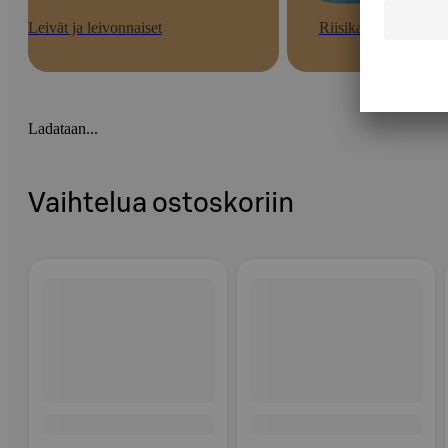
Leivät ja leivonnaiset
Riisikakut
Ladataan...
Vaihtelua ostoskoriin
Ohita listaus