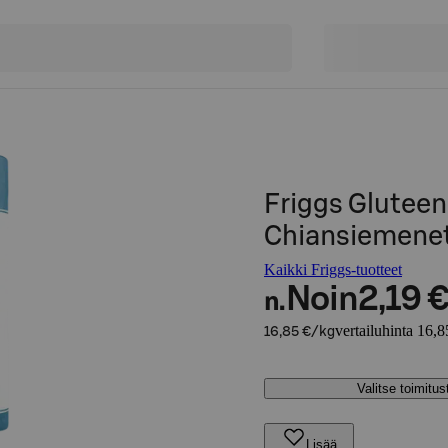
Friggs Gluteen
Chiansiemenet
Kaikki Friggs-tuotteet
Noin
2,19 
n.
vertailuhinta 16,8
16,85 €/kg
Valitse toimitu
Lisää