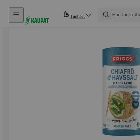
Hyppää sisältöön
Tuotteet