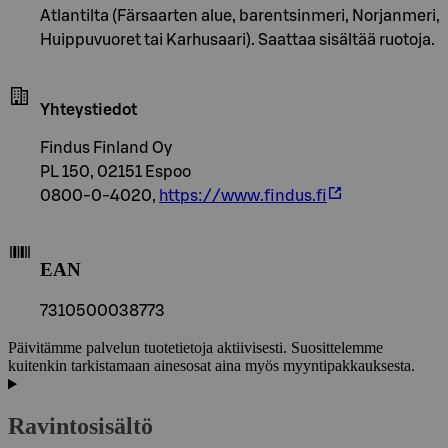
Atlantilta (Färsaarten alue, barentsinmeri, Norjanmeri,
Huippuvuoret tai Karhusaari). Saattaa sisältää ruotoja.
Yhteystiedot
Findus Finland Oy
PL 150, 02151 Espoo
0800-0-4020,
https://www.findus.fi
EAN
7310500038773
Päivitämme palvelun tuotetietoja aktiivisesti. Suosittelemme
kuitenkin tarkistamaan ainesosat aina myös myyntipakkauksesta.
Ravintosisältö