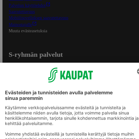
Palvelun käyttöehdot
Saavutettavuus
Mobiilisovelluksen saavutettavuus
Mainostajalle
Muuta evästeasetuksia
S-ryhmän palvelut
S-ryhmä
Asiakasomistajuus
Yhteishyvä Ruoka -sovellus
S-ostoslista -sovellus
Prisma.fi
Sokos.fi
S-Pankki
Yhteishyvä
Sokos Hotels
Raflaamo