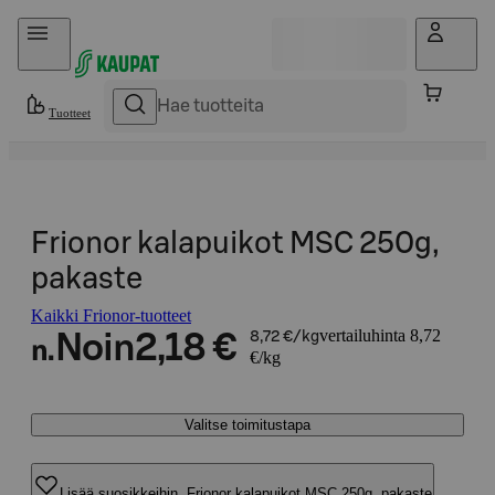
Hyppää sisältöön
Tuotteet
Frionor kalapuikot MSC 250g,
pakaste
Kaikki Frionor-tuotteet
vertailuhinta 8,72
Noin
2,18 €
8,72 €/kg
n.
€/kg
Valitse toimitustapa
Lisää suosikkeihin, Frionor kalapuikot MSC 250g, pakaste