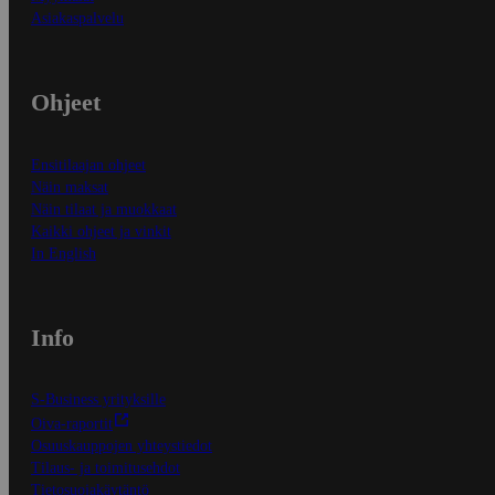
Asiakaspalvelu
Ohjeet
Ensitilaajan ohjeet
Näin maksat
Näin tilaat ja muokkaat
Kaikki ohjeet ja vinkit
In English
Info
S-Business yrityksille
Oiva-raportit
Osuuskauppojen yhteystiedot
Tilaus- ja toimitusehdot
Tietosuojakäytäntö