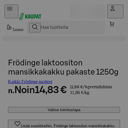
Hyppää sisältöön
Tuotteet
Frödinge laktoositon
mansikkakakku pakaste 1250g
Kaikki Frödinge-tuotteet
vertailuhinta
Noin
14,83 €
11,86 €/kg
n.
11,86 €/kg
Valitse toimitustapa
Lisää suosikkeihin, Frödinge laktoositon mansikkakakku