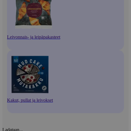
Leivonnais- ja leipäpakasteet
Kakut, pullat ja leivokset
Ladataan...