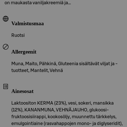
on maukasta vaniljakreemiä ja…
Valmistusmaa
Ruotsi
Allergeenit
Muna, Maito, Pähkinä, Gluteenia sisältävät viljat ja -
tuotteet, Mantelit, Vehnä
Ainesosat
Laktoositon KERMA (23%), vesi, sokeri, mansikka
(12%), KANANMUNA, VEHNÄJAUHO, glukoosi-
fruktoosisiirappi, kookosöljy, muunnettu tärkkelys,
emulgointiaine (rasvahappojen mono- ja diglyseridit),