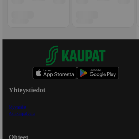
Yhteystiedot
Myymälät
Asiakaspalvelu
Ohjeet