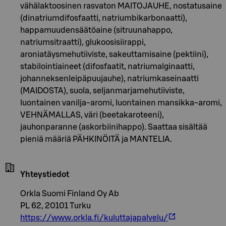
vähälaktoosinen rasvaton MAITOJAUHE, nostatusaine
(dinatriumdifosfaatti, natriumbikarbonaatti),
happamuudensäätöaine (sitruunahappo,
natriumsitraatti), glukoosisiirappi,
aroniatäysmehutiiviste, sakeuttamisaine (pektiini),
stabilointiaineet (difosfaatit, natriumalginaatti,
johanneksenleipäpuujauhe), natriumkaseinaatti
(MAIDOSTA), suola, seljanmarjamehutiiviste,
luontainen vanilja-aromi, luontainen mansikka-aromi,
VEHNÄMALLAS, väri (beetakaroteeni),
jauhonparanne (askorbiinihappo). Saattaa sisältää
pieniä määriä PÄHKINÖITÄ ja MANTELIA.
Yhteystiedot
Orkla Suomi Finland Oy Ab
PL 62, 20101 Turku
https://www.orkla.fi/kuluttajapalvelu/