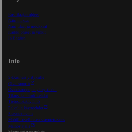
Ensitilaajan ohjeet
Näin maksat
Näin tilaat ja muokkaat
Kaikki ohjeet ja vinkit
In English
Info
S-Business yrityksille
Oiva-raportit
Osuuskauppojen yhteystiedot
Tilaus- ja toimitusehdot
Tietosuojakäytäntö
Palvelun käyttöehdot
Saavutettavuus
Mobiilisovelluksen saavutettavuus
Mainostajalle