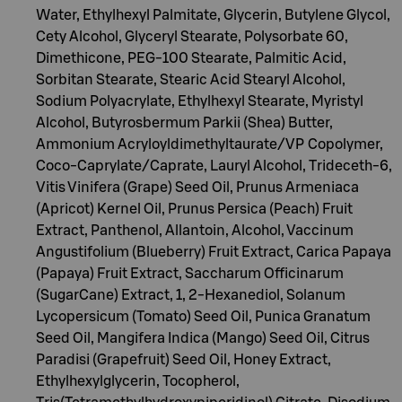
Water, Ethylhexyl Palmitate, Glycerin, Butylene Glycol,
Cety Alcohol, Glyceryl Stearate, Polysorbate 60,
Dimethicone, PEG-100 Stearate, Palmitic Acid,
Sorbitan Stearate, Stearic Acid Stearyl Alcohol,
Sodium Polyacrylate, Ethylhexyl Stearate, Myristyl
Alcohol, Butyrosbermum Parkii (Shea) Butter,
Ammonium Acryloyldimethyltaurate/VP Copolymer,
Coco-Caprylate/Caprate, Lauryl Alcohol, Trideceth-6,
Vitis Vinifera (Grape) Seed Oil, Prunus Armeniaca
(Apricot) Kernel Oil, Prunus Persica (Peach) Fruit
Extract, Panthenol, Allantoin, Alcohol, Vaccinum
Angustifolium (Blueberry) Fruit Extract, Carica Papaya
(Papaya) Fruit Extract, Saccharum Officinarum
(SugarCane) Extract, 1, 2-Hexanediol, Solanum
Lycopersicum (Tomato) Seed Oil, Punica Granatum
Seed Oil, Mangifera Indica (Mango) Seed Oil, Citrus
Paradisi (Grapefruit) Seed Oil, Honey Extract,
Ethylhexylglycerin, Tocopherol,