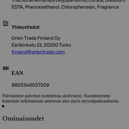
Tris(Tetramethylhydroxypiperidinol) Citrate, Disodium
EDTA, Phenoxyethanol, Chlorophenesin, Fragrance
Yhteystiedot
Orien Trade Finland Oy
Eerikinkatu 13, 20100 Turku
finland@orientrade.com
EAN
8803348037309
Päivitämme palvelun tuotetietoja aktiivisesti. Suosittelemme
kuitenkin tarkistamaan ainesosat aina myös myyntipakkauksesta.
Ominaisuudet