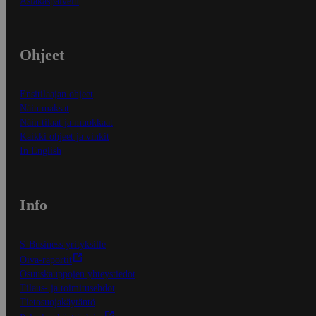
Asiakaspalvelu
Ohjeet
Ensitilaajan ohjeet
Näin maksat
Näin tilaat ja muokkaat
Kaikki ohjeet ja vinkit
In English
Info
S-Business yrityksille
Oiva-raportit
Osuuskauppojen yhteystiedot
Tilaus- ja toimitusehdot
Tietosuojakäytäntö