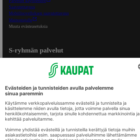
Palvelun käyttöehdot
Saavutettavuus
Mobiilisovelluksen saavutettavuus
Mainostajalle
Muuta evästeasetuksia
S-ryhmän palvelut
S-ryhmä
Asiakasomistajuus
Yhteishyvä Ruoka -sovellus
S-ostoslista -sovellus
Prisma.fi
Sokos.fi
S-Pankki
Yhteishyvä
Sokos Hotels
Raflaamo