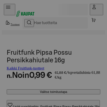
Hyppää sisältöön
Tuotteet
Fruitfunk Pipsa Possu
Persikkahiutale 16g
Kaikki Fruitfunk-tuotteet
vertailuhinta 61,88
Noin
0,99 €
61,88 €/kg
n.
€/kg
Valitse toimitustapa
Lisää suosikkeihin, Fruitfunk Pipsa Possu Persikkahiutale 16g