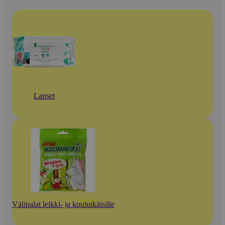
Lapset
Välipalat leikki- ja kouluikäisille