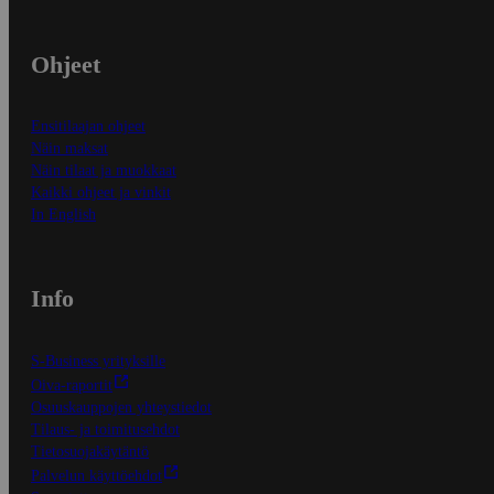
Ohjeet
Ensitilaajan ohjeet
Näin maksat
Näin tilaat ja muokkaat
Kaikki ohjeet ja vinkit
In English
Info
S-Business yrityksille
Oiva-raportit
Osuuskauppojen yhteystiedot
Tilaus- ja toimitusehdot
Tietosuojakäytäntö
Palvelun käyttöehdot