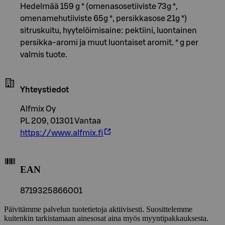
Hedelmää 159 g * (omenasosetiiviste 73g *,
omenamehutiiviste 65g *, persikkasose 21g *)
sitruskuitu, hyytelöimisaine: pektiini, luontainen
persikka-aromi ja muut luontaiset aromit. * g per
valmis tuote.
Yhteystiedot
Alfmix Oy
PL 209, 01301 Vantaa
https://www.alfmix.fi
EAN
8719325866001
Päivitämme palvelun tuotetietoja aktiivisesti. Suosittelemme
kuitenkin tarkistamaan ainesosat aina myös myyntipakkauksesta.