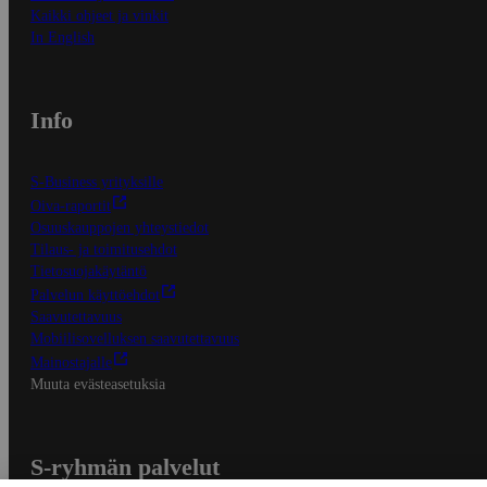
Kaikki ohjeet ja vinkit
In English
Info
S-Business yrityksille
Oiva-raportit
Osuuskauppojen yhteystiedot
Tilaus- ja toimitusehdot
Tietosuojakäytäntö
Palvelun käyttöehdot
Saavutettavuus
Mobiilisovelluksen saavutettavuus
Mainostajalle
Muuta evästeasetuksia
S-ryhmän palvelut