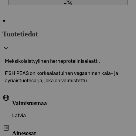
175g
Tuotetiedot
Meksikolaistyylinen herneproteiinisalaatti.
F'SH PEAS on korkealaatuinen vegaaninen kala- ja
äyriäistuotesarja, joka on valmistettu…
Valmistusmaa
Latvia
Ainesosat