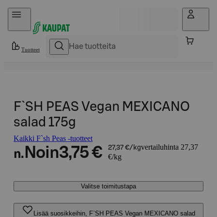
Hyppää sisältöön
Tuotteet
F`SH PEAS Vegan MEXICANO
salad 175g
Kaikki F`sh Peas -tuotteet
vertailuhinta 27,37
Noin
3,75 €
27,37 €/kg
n.
€/kg
Valitse toimitustapa
Lisää suosikkeihin, F`SH PEAS Vegan MEXICANO salad