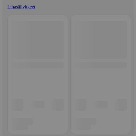
Lihasäilykkeet
Ohita listaus