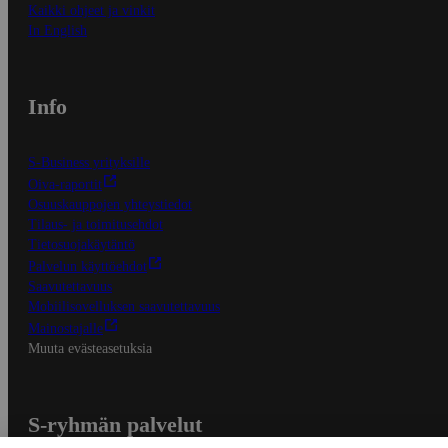
Kaikki ohjeet ja vinkit
In English
Info
S-Business yrityksille
Oiva-raportit
Osuuskauppojen yhteystiedot
Tilaus- ja toimitusehdot
Tietosuojakäytäntö
Palvelun käyttöehdot
Saavutettavuus
Mobiilisovelluksen saavutettavuus
Mainostajalle
Muuta evästeasetuksia
S-ryhmän palvelut