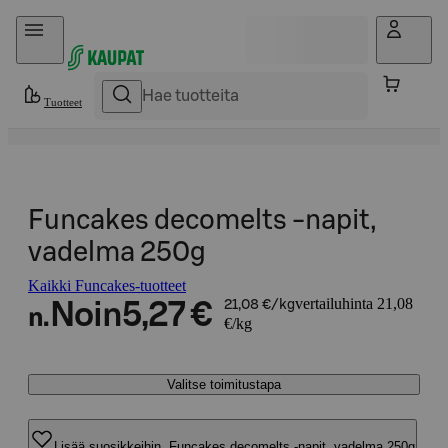
Hyppää sisältöön
Tuotteet
Funcakes decomelts -napit,
vadelma 250g
Kaikki Funcakes-tuotteet
vertailuhinta 21,08
Noin
5,27 €
21,08 €/kg
n.
€/kg
Valitse toimitustapa
Lisää suosikkeihin, Funcakes decomelts -napit, vadelma 250g