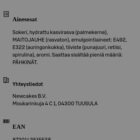
Ainesosat
Sokeri, hydrattu kasvirasva (palmekerne),
MAITOJAUHE (rasvaton), emulgointiaineet: E492,
E322 (auringonkukka), tiiviste (punajuuri, retiisi,
spirulina), aromi. Saattaa sisältää pieniä määriä:
PÄHKINÄT.
Yhteystiedot
Newcakes B.V.
Moukarinkuja 4 C 1, 04300 TUUSULA
EAN
8720143515538