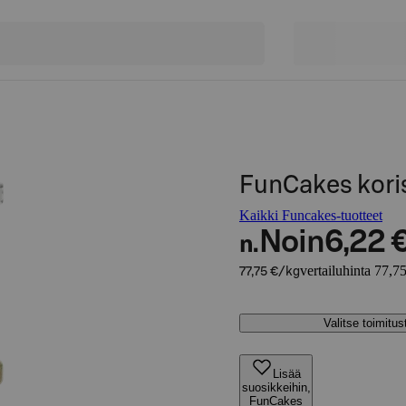
FunCakes koris
Kaikki Funcakes-tuotteet
Noin
6,22 
n.
vertailuhinta 77,7
77,75 €/kg
Valitse toimitu
Lisää
suosikkeihin,
FunCakes