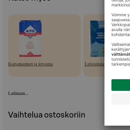
Kuivatuotteet ja leivonta
Leivontatarvikkeet
Ladataan...
Vaihtelua ostoskoriin