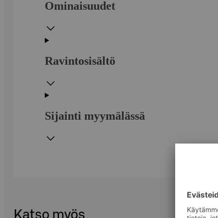
Ominaisuudet
Ravintosisältö
Sijainti myymälässä
Katso myös