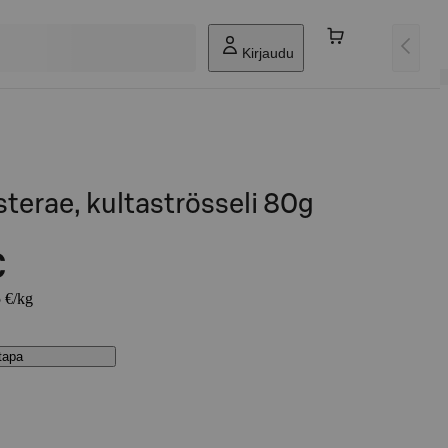
Kirjaudu
terae, kultaströsseli 80g
€
5 €/kg
stapa