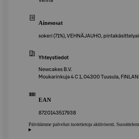
Vehnä
Ainesosat
sokeri (71%), VEHNÄJAUHO, pintakäsittelyain
Yhteystiedot
Newcakes B.V.
Moukarinkuja 4 C 1, 04300 Tuusula, FINLA
EAN
8720143517938
Päivitämme palvelun tuotetietoja aktiivisesti. Suositte