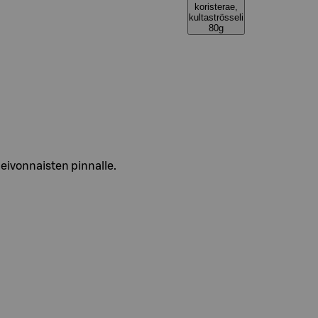
koristerae,
kultaströsseli
80g
leivonnaisten pinnalle.