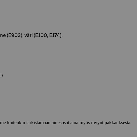
e (E903), väri (E100, E174).
ND
lemme kuitenkin tarkistamaan ainesosat aina myös myyntipakkauksesta.