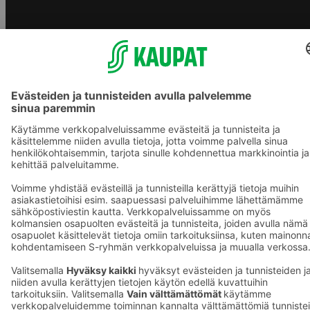
S-ryhmän palvelut
S-ryhmä
Asiakasomistajuus
Yhteishyvä Ruoka -sovellus
S-ostoslista -sovellus
Prisma.fi
Sokos.fi
S-Pankki
Yhteishyvä
Sokos Hotels
Raflaamo
F
© SOK, Fleminginkatu 34 / PL1, 00088 S-Ryhmä