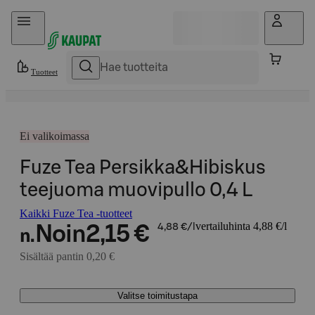
Hyppää sisältöön
Tuotteet
Ei valikoimassa
Fuze Tea Persikka&Hibiskus
teejuoma muovipullo 0,4 L
Kaikki Fuze Tea -tuotteet
vertailuhinta 4,88 €/l
Noin
2,15 €
4,88 €/l
n.
Sisältää pantin 0,20 €
Valitse toimitustapa