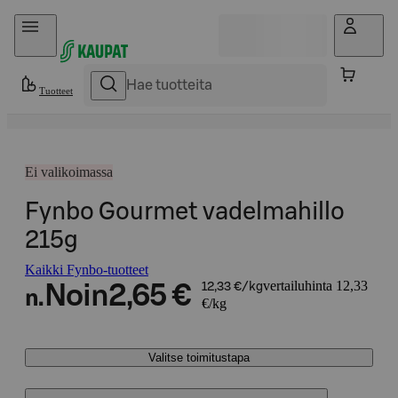
Hyppää sisältöön
Tuotteet
Ei valikoimassa
Fynbo Gourmet vadelmahillo
215g
Kaikki Fynbo-tuotteet
vertailuhinta 12,33
Noin
2,65 €
12,33 €/kg
n.
€/kg
Valitse toimitustapa