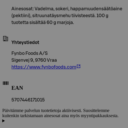
Ainesosat: Vadelma, sokeri, happamuudensäätöaine
(pektiini), sitruunatäysmehu tiivisteestä. 100 g
tuotetta sisältää 60 g marjoja.
Yhteystiedot
Fynbo Foods A/S
Sigenvej 9, 9760 Vraa
https://www.fynbofoods.com
EAN
5707446171015
Päivitämme palvelun tuotetietoja aktiivisesti. Suosittelemme
kuitenkin tarkistamaan ainesosat aina myös myyntipakkauksesta.