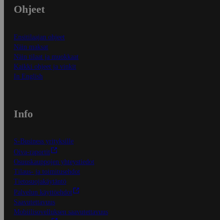
Ohjeet
Ensitilaajan ohjeet
Näin maksat
Näin tilaat ja muokkaat
Kaikki ohjeet ja vinkit
In English
Info
S-Business yrityksille
Oiva-raportit
Osuuskauppojen yhteystiedot
Tilaus- ja toimitusehdot
Tietosuojakäytäntö
Palvelun käyttöehdot
Saavutettavuus
Mobiilisovelluksen saavutettavuus