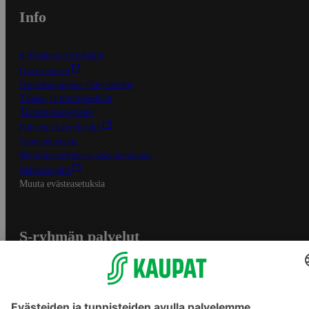
Info
S-Business yrityksille
Oiva-raportit
Osuuskauppojen yhteystiedot
Tilaus- ja toimitusehdot
Tietosuojakäytäntö
Palvelun käyttöehdot
Saavutettavuus
Mobiilisovelluksen saavutettavuus
Mainostajalle
Muuta evästeasetuksia
S-ryhmän palvelut
S-ryhmä
Asiakasomistajuus
Yhteishyvä Ruoka -sovellus