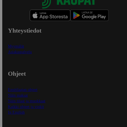
Yhteystiedot
Myymälät
Asiakaspalvelu
Ohjeet
Ensitilaajan ohjeet
Näin maksat
Näin tilaat ja muokkaat
Kaikki ohjeet ja vinkit
In English