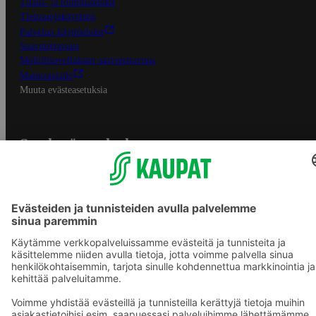
Tilaus- ja toimitusehdot
Tietosuojakäytäntö
Palvelun käyttöehdot
Saavutettavuus
Mobiilisovelluksen saavutettavuus
Mainostajalle
Muuta evästeasetuksia
S-ryhmän palvelut
S-ryhmä
Asiakasomistajuus
Yhteishyvä Ruoka -sovellus
S-ostoslista -sovellus
Prisma.fi
Sokos.fi
S-Pankki
Yhteishyvä
Sokos Hotels