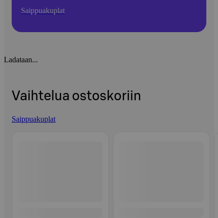
Saippuakuplat
Ladataan...
Vaihtelua ostoskoriin
Saippuakuplat
Ohita listaus