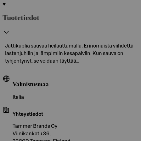
Tuotetiedot
Jättikuplia sauvaa heilauttamalla. Erinomaista viihdettä
lastenjuhliin ja lämpimiin kesäpäiviin. Kun sauva on
tyhjentynyt, se voidaan täyttää…
Valmistusmaa
Italia
Yhteystiedot
Tammer Brands Oy
Viinikankatu 36,