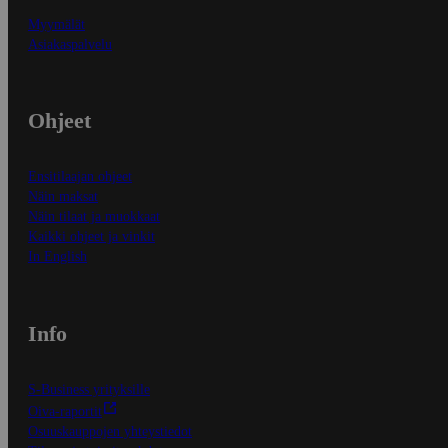
Myymälät
Asiakaspalvelu
Ohjeet
Ensitilaajan ohjeet
Näin maksat
Näin tilaat ja muokkaat
Kaikki ohjeet ja vinkit
In English
Info
S-Business yrityksille
Oiva-raportit
Osuuskauppojen yhteystiedot