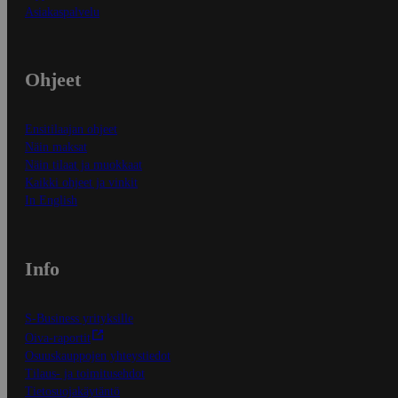
Asiakaspalvelu
Ohjeet
Ensitilaajan ohjeet
Näin maksat
Näin tilaat ja muokkaat
Kaikki ohjeet ja vinkit
In English
Info
S-Business yrityksille
Oiva-raportit
Osuuskauppojen yhteystiedot
Tilaus- ja toimitusehdot
Tietosuojakäytäntö