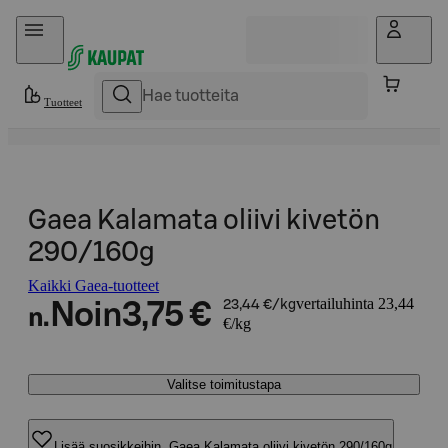
Hyppää sisältöön
Tuotteet
Gaea Kalamata oliivi kivetön
290/160g
Kaikki Gaea-tuotteet
vertailuhinta 23,44
Noin
3,75 €
23,44 €/kg
n.
€/kg
Valitse toimitustapa
Lisää suosikkeihin, Gaea Kalamata oliivi kivetön 290/160g