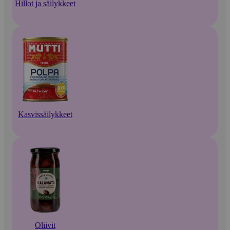
Hillot ja säilykkeet
Kasvissäilykkeet
Oliivit