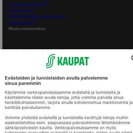
Palvelun käyttöehdot
Saavutettavuus
Mobiilisovelluksen saavutettavuus
Mainostajalle
Muuta evästeasetuksia
S-ryhmän palvelut
S-ryhmä
Asiakasomistajuus
Yhteishyvä Ruoka -sovellus
S-ostoslista -sovellus
Prisma.fi
Sokos.fi
S-Pankki
Yhteishyvä
Sokos Hotels
Raflaamo