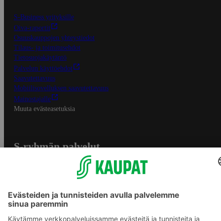
S-Business yrityksille
Oiva-raportit
Osuuskauppojen yhteystiedot
Tilaus- ja toimitusehdot
Tietosuojakäytäntö
Palvelun käyttöehdot
Saavutettavuus
Mobiilisovelluksen saavutettavuus
Mainostajalle
Muuta evästeasetuksia
S-ryhmän palvelut
S-ryhmä
Asiakasomistajuus
Yhteishyvä Ruoka -sovellus
S-ostoslista -sovellus
Prisma.fi