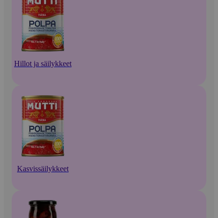
Hillot ja säilykkeet
Kasvissäilykkeet