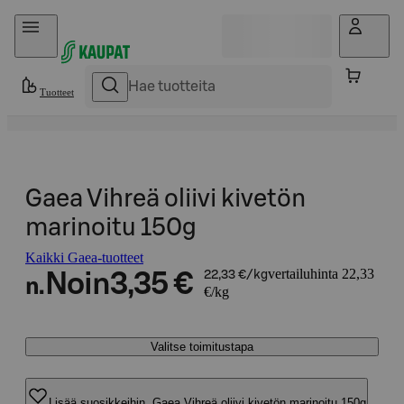
Hyppää sisältöön
Tuotteet
Gaea Vihreä oliivi kivetön
marinoitu 150g
Kaikki Gaea-tuotteet
vertailuhinta 22,33
Noin
3,35 €
22,33 €/kg
n.
€/kg
Valitse toimitustapa
Lisää suosikkeihin, Gaea Vihreä oliivi kivetön marinoitu 150g