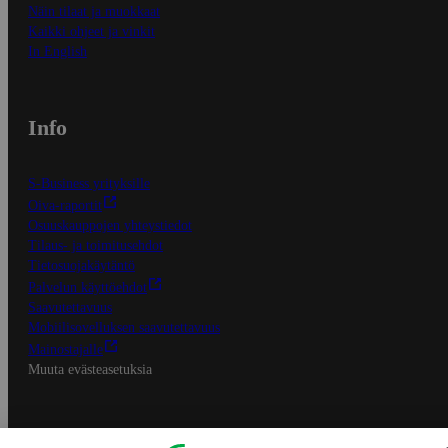
Näin tilaat ja muokkaat
Kaikki ohjeet ja vinkit
In English
Info
S-Business yrityksille
Oiva-raportit
Osuuskauppojen yhteystiedot
Tilaus- ja toimitusehdot
Tietosuojakäytäntö
Palvelun käyttöehdot
Saavutettavuus
Mobiilisovelluksen saavutettavuus
Mainostajalle
Muuta evästeasetuksia
S-ryhmän palvelut