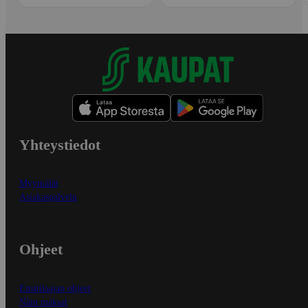
Yhteystiedot
Myymälät
Asiakaspalvelu
Ohjeet
Ensitilaajan ohjeet
Näin maksat