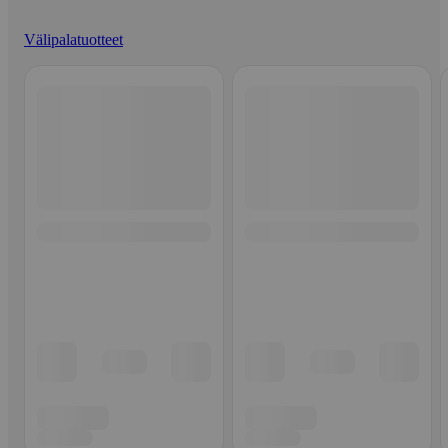
Välipalatuotteet
Ohita listaus