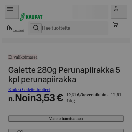
Hyppää sisältöön
Tuotteet
Ei valikoimassa
Galette 280g Perunapiirakka 5
kpl perunapiirakka
Kaikki Galette-tuotteet
vertailuhinta 12,61
Noin
3,53 €
12,61 €/kg
n.
€/kg
Valitse toimitustapa