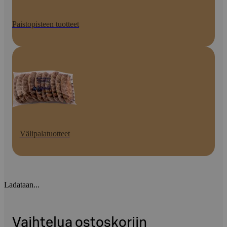
Paistopisteen tuotteet
Välipalatuotteet
Ladataan...
Vaihtelua ostoskoriin