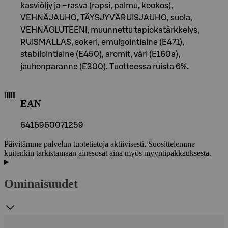
kasviöljy ja –rasva (rapsi, palmu, kookos),
VEHNÄJAUHO, TÄYSJYVÄRUISJAUHO, suola,
VEHNÄGLUTEENI, muunnettu tapiokatärkkelys,
RUISMALLAS, sokeri, emulgointiaine (E471),
stabilointiaine (E450), aromit, väri (E160a),
jauhonparanne (E300). Tuotteessa ruista 6%.
EAN
6416960071259
Päivitämme palvelun tuotetietoja aktiivisesti. Suosittelemme
kuitenkin tarkistamaan ainesosat aina myös myyntipakkauksesta.
Ominaisuudet