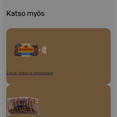
Katso myös
Leivät, keksit ja leivonnaiset