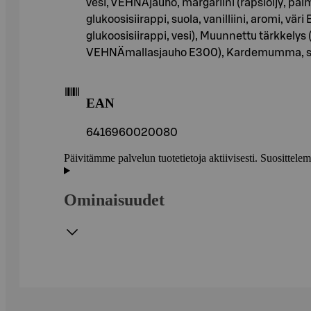
vesi, VEHNÄjauho, margariini (rapsiöljy, palm
glukoosisiirappi, suola, vanilliini, aromi, v
glukoosisiirappi, vesi), Muunnettu tärkkelys
VEHNÄmallasjauho E300), Kardemumma, sä
EAN
6416960020080
Päivitämme palvelun tuotetietoja aktiivisesti. Suositte
Ominaisuudet