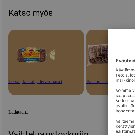
Katso myös
Leivät, keksit ja leivonnaiset
Paistopisteen tuotteet
Ladataan...
Vaihtelua ostoskoriin