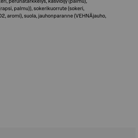
eri, perunatärkkelys, kasviöljy (palmu),
rapsi, palmu)), sokerikuorrute (sokeri,
 E202, aromi), suola, jauhonparanne (VEHNÄjauho,