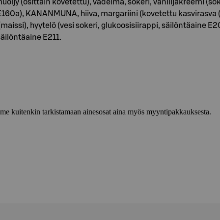
uöljy (osittain kovetettu), vadelma, sokeri, vanilijakreemi (sok
äri E160a), KANANMUNA, hiiva, margariini (kovetettu kasvirasva (
 (maissi), hyytelö (vesi sokeri, glukoosisiirappi, säilöntäaine
ilöntäaine E211.
lemme kuitenkin tarkistamaan ainesosat aina myös myyntipakkauksesta.