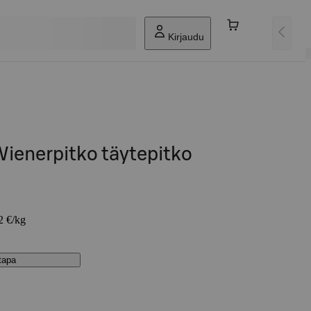
Kirjaudu
Wienerpitko täytepitko
2 €/kg
stapa