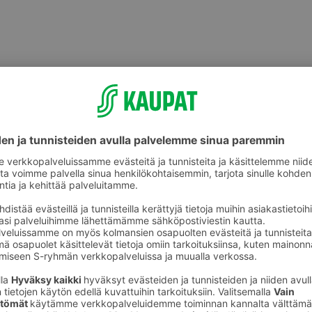
Makeat leivonnaiset