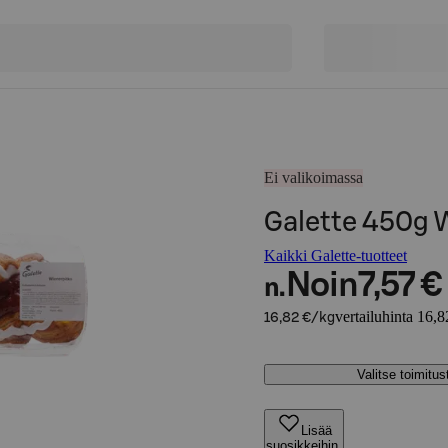
Ei valikoimassa
Galette 450g 
Kaikki Galette-tuotteet
Noin
7,57 €
n.
vertailuhinta 16,8
16,82 €/kg
Valitse toimitu
Lisää
suosikkeihin,