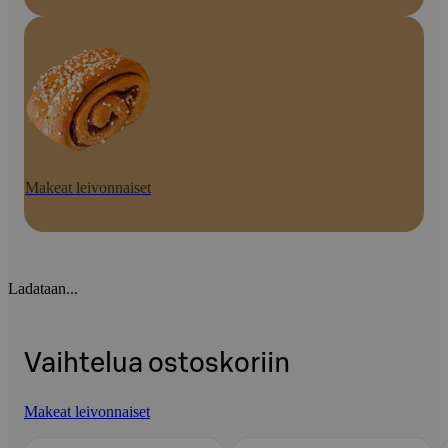
Makeat leivonnaiset
Ladataan...
Vaihtelua ostoskoriin
Makeat leivonnaiset
Ohita listaus