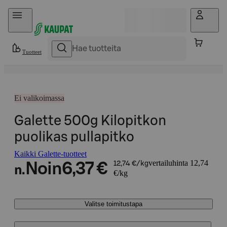
Hyppää sisältöön
Tuotteet
Ei valikoimassa
Galette 500g Kilopitkon
puolikas pullapitko
Kaikki Galette-tuotteet
vertailuhinta 12,74
Noin
6,37 €
12,74 €/kg
n.
€/kg
Valitse toimitustapa