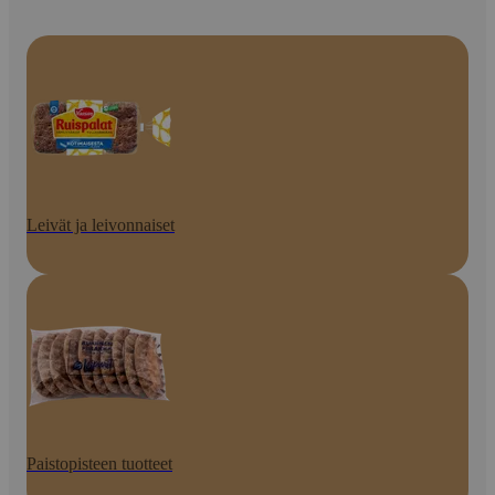
Leivät ja leivonnaiset
Paistopisteen tuotteet