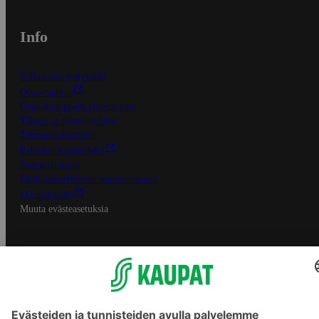
Info
S-Business yrityksille
Oiva-raportit
Osuuskauppojen yhteystiedot
Tilaus- ja toimitusehdot
Tietosuojakäytäntö
Palvelun käyttöehdot
Saavutettavuus
Mobiilisovelluksen saavutettavuus
Mainostajalle
Muuta evästeasetuksia
S-ryhmän palvelut
S-ryhmä