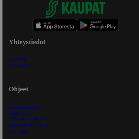
Yhteystiedot
Myymälät
Asiakaspalvelu
Ohjeet
Ensitilaajan ohjeet
Näin maksat
Näin tilaat ja muokkaat
Kaikki ohjeet ja vinkit
In English