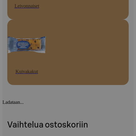
Leivonnaiset
Kuivakakut
Ladataan...
Vaihtelua ostoskoriin