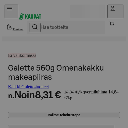
Hyppää sisältöön
Tuotteet
Ei valikoimassa
Galette 560g Omenakakku
makeapiiras
Kaikki Galette-tuotteet
vertailuhinta 14,84
Noin
8,31 €
14,84 €/kg
n.
€/kg
Valitse toimitustapa