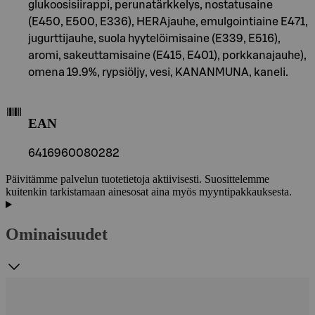
glukoosisiirappi, perunatärkkelys, nostatusaine
(E450, E500, E336), HERAjauhe, emulgointiaine E471,
jugurttijauhe, suola hyytelöimisaine (E339, E516),
aromi, sakeuttamisaine (E415, E401), porkkanajauhe),
omena 19.9%, rypsiöljy, vesi, KANANMUNA, kaneli.
EAN
6416960080282
Päivitämme palvelun tuotetietoja aktiivisesti. Suosittelemme
kuitenkin tarkistamaan ainesosat aina myös myyntipakkauksesta.
Ominaisuudet