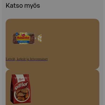
Katso myös
Leivät, keksit ja leivonnaiset