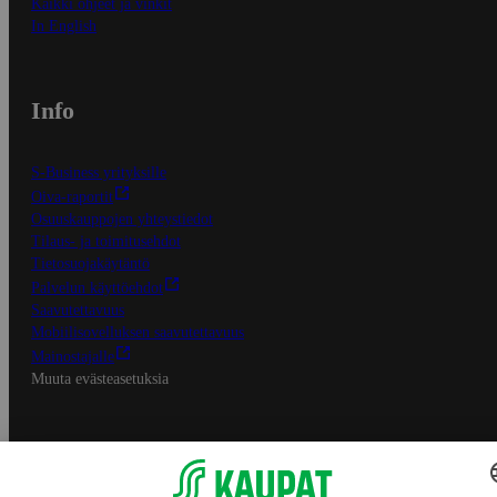
Kaikki ohjeet ja vinkit
In English
Info
S-Business yrityksille
Oiva-raportit
Osuuskauppojen yhteystiedot
Tilaus- ja toimitusehdot
Tietosuojakäytäntö
Palvelun käyttöehdot
Saavutettavuus
Mobiilisovelluksen saavutettavuus
Mainostajalle
Muuta evästeasetuksia
S-ryhmän palvelut